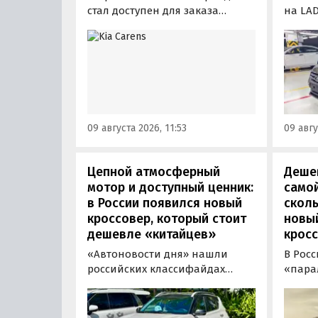
стал доступен для заказа
на LAD
трехрядный семейный
произ
компактвэн Kia Carens, который
измен
бывает шестиместным или
расска
семиместным. В Россию в
модер
основном привозят
получ
семиместную версию модели: в
иной 
ОАЭ такая стоит от 83 895
и глав
09 августа 2026, 11:53
09 авгу
дирхам (1,88 млн рублей), а у
перед
нас за нее просят минимум 2,36
вместо
млн рублей.
Цепной атмосферный
Дешев
мотор и доступный ценник:
самой
в России появился новый
сколь
кроссовер, который стоит
новы
дешевле «китайцев»
кросс
«Автоновости дня» нашли
В Рос
российских классифайдах
«пара
штучные предложения о
компа
поставке нового Kia Sonet. Это
Nissan
кроссовер компактнее Seltos, а
офици