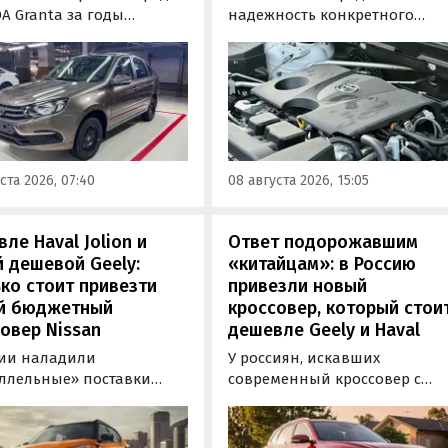
A Granta за годы
надежность конкретного
водства модели заметно
двигателя бывает непросто,
илась. «АвтоВАЗ»
поскольку его срок службы
зал, что после
прямо зависит от качества
низации трансмиссия
обслуживания и условий
ила тросовый привод,
эксплуатации. Тем не менее
механизм переключения
Autonews составил ТОП-3 сам
ную пару с
надежных бензиновых
ста 2026, 07:40
08 августа 2026, 15:05
аточным числом 3,9
моторов, которые могут не
 3,7.
доставлять проблем
десятилетиями.
ле Haval Jolion и
Ответ подорожавшим
 дешевой Geely:
«китайцам»: в Россию
ко стоит привезти
привезли новый
й бюджетный
кроссовер, который стои
овер Nissan
дешевле Geely и Haval
сии наладили
У россиян, искавших
ллельные» поставки
современный кроссовер с
ктных кроссоверов
богатым оснащением и по
 Kicks, которые
доступной цене, теперь есть
ально продаются в
еще один вариант с китайск