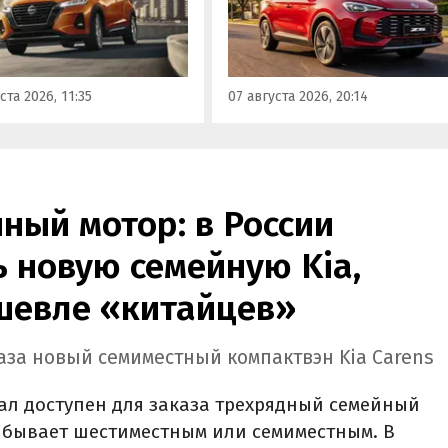
, США, на Ближнем
рынка — MG ZS. В Китае он
ке и в Юго-Восточной
стоит от 900 000 рублей по
В основном к нам
текущему курсу, а в РФ с учет
ают машины китайской
всех расходов за него нужно
ста 2026, 11:35
07 августа 2026, 20:14
, стоящие на одном из
отдать минимум 1 500 000
ифайдов минимум 1 350
рублей, выяснили
блей, узнали
«Автоновости дня».
новости дня».
нный мотор: в России
 новую семейную Kia,
ешевле «китайцев»
каза новый семиместный компактвэн Kia Carens
ал доступен для заказа трехрядный семейный
й бывает шестиместным или семиместным. В