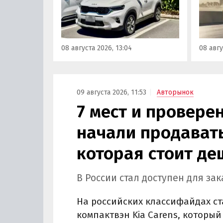
возят его к нам в основном из
Китае
Китая, предлагая автомобили
Восто
уже с доставкой, растаможкой и
Азии. 
всеми документами для
попад
08 августа 2026, 13:04
08 авгу
постановки на учет в ГАИ.
сборки
класс
000 ру
«Авто
09 августа 2026, 11:53
Авторынок
7 мест и провере
начали продавать
которая стоит д
В России стал доступен для за
На российских классифайдах ст
компактвэн Kia Carens, которы