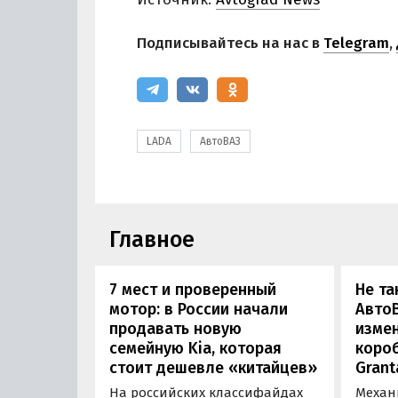
Подписывайтесь на нас в
Telegram
,
LADA
АвтоВАЗ
Главное
7 мест и проверенный
Не та
мотор: в России начали
АвтоВ
продавать новую
изме
семейную Kia, которая
коро
стоит дешевле «китайцев»
Grant
На российских классифайдах
Механ