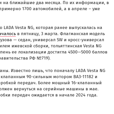
ти на ближайшие два месяца. По их информации, в
примерно 1700 автомобилей, а в апреле – уже
 LADA Vesta NG, которая ранее выпускалась на
ачалось
в пятницу, 3 марта. Флагманская модель
кузова — седан, универсал SW и кросс-универсал
илем ижевской сборки, тольяттинская Vesta NG
епень ее локализации достигла 4500—5000 баллов
равительства РФ №719).
аны. Известно лишь, что поначалу LADA Vesta NG
миклапанным 90-сильным мотором ВАЗ-11182 и
оробкой передач. Более мощный 16-клапанный
) должен вернуться на серийные машины в мае.
бки передач ожидается в начале 2024 года.