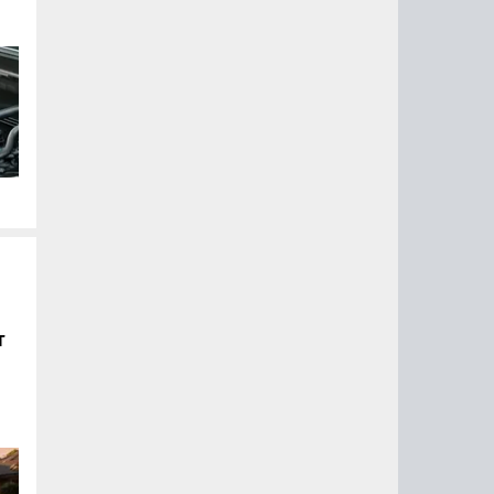
ых
т
ого