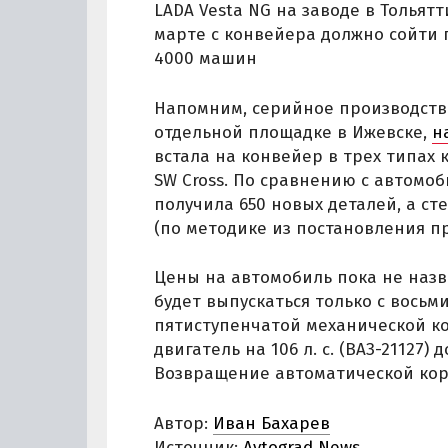
LADA Vesta NG на заводе в Тольят
марте с конвейера должно сойти 
4000 машин
Напомним, серийное производство
отдельной площадке в Ижевске,
н
встала на конвейер в трех типах 
SW Cross. По сравнению с автомоб
получила 650 новых деталей, а ст
(по методике из постановления п
Цены на автомобиль пока не назв
будет выпускаться только с вось
пятиступенчатой механической к
двигатель на 106 л. с. (ВАЗ-21127
Возвращение автоматической коро
Автор:
Иван Бахарев
Источник:
Avtograd News