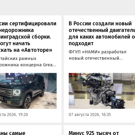
ссии сертифицировали
В России создали новый
внедорожника
отечественный двигатель
инградской сборки.
для каких автомобилей 
огут начать
подходит
кать на «Автоторе»
ФГУП «НАМИ» разработал
новый отечественный
итайских рамных
бензиновый двигатель для
рожника концерна Great
наземного транспорта,
отовы к производству на
получивший индекс 414320.
инградском заводе
Корреспонденту
ор». Речь о Haval H9,
«Автоновостей дня» удалось
00 и Tank 500, которые
лично ознакомиться с
но прошли
новинкой на выставке
фикацию и получили
«Иннопром» в Екатеринбурге
ения типа
ста 2026, 19:20
07 августа 2026, 16:35
ортного средства (ОТТС).
аны самые
Минус 925 тысяч от