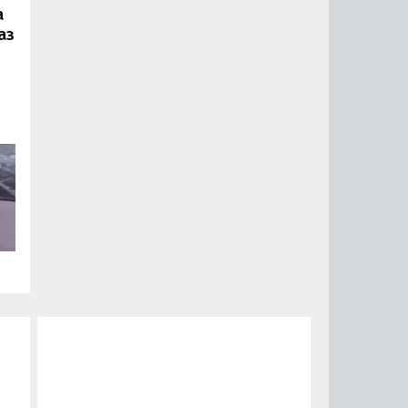
а
аз
ии
ый
за
15
0