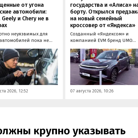
щенные от угона
государства и «Алиса» н
ские автомобили:
борту. Открылся предзак
, Geely и Chery не в
на новый семейный
рах
кроссовер от «Яндекса»
ютно неуязвимых для
Созданный «Яндексом» и
 автомобилей пока не
компанией EVM бренд UMO
вует, но есть те, которые
объявил цены и комплектац
доставить
на свою вторую модель
ышленникам больше
- полноразмерный гибридн
сложностей. Из китайских
кроссовер UMO 8 с полным
 таковыми сегодня
приводом. Его уже можно
ся модели Li и BYD,
заказать в двух версиях: Max 
ил в эфире радио РБК
5 915 000 рублей и Ultra за 6 4
ста 2026, 12:52
07 августа 2026, 10:26
итель федерального
000 рублей без учета
а «Угона.нет» Алексей
госсубсидии в размере 925 00
нов.
рублей.
должны крупно указывать