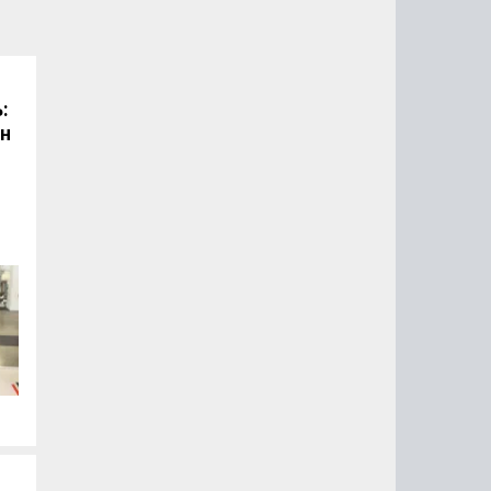
:
он
.