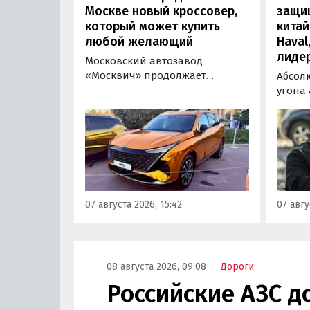
Москве новый кроссовер,
защи
который может купить
китай
любой желающий
Haval
лиде
Московский автозавод
«Москвич» продолжает
Абсол
«промотировать» кроссоверы
угона
новой М-серии, спрос на
сущест
которые сейчас растет. На днях
могут 
на автомобильном фестивале
злоум
«ПроДвижение» на ВДНХ в
всего 
Москве в числе прочих
машин
моделей «Москвича» был
являют
представлен семиместный
сообщ
07 августа 2026, 15:42
07 авгу
кроссовер М90.
учред
сервис
Курча
08 августа 2026, 09:08
Дороги
Российские АЗС 