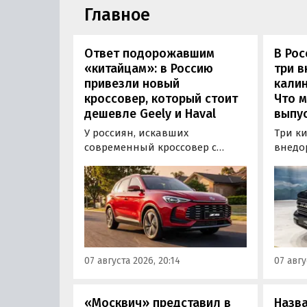
Главное
Ответ подорожавшим
В Ро
«китайцам»: в Россию
три 
привезли новый
калин
кроссовер, который стоит
Что м
дешевле Geely и Haval
выпус
У россиян, искавших
Три к
современный кроссовер с
внедо
богатым оснащением и по
Wall г
доступной цене, теперь есть
калин
еще один вариант с китайского
«Автот
рынка — MG ZS. В Китае он
Tank 4
стоит от 900 000 рублей по
успеш
текущему курсу, а в РФ с учетом
серти
всех расходов за него нужно
Одобр
07 августа 2026, 20:14
07 авгу
отдать минимум 1 500 000
трансп
рублей, выяснили
«Автоновости дня».
«Москвич» представил в
Назв