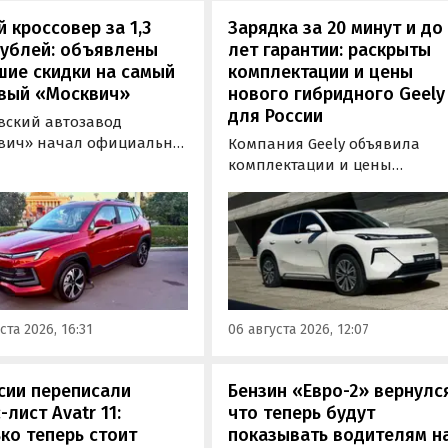
 кроссовер за 1,3
Зарядка за 20 минут и до
рублей: объявлены
лет гарантии: раскрыты
шие скидки на самый
комплектации и цены
вый «Москвич»
нового гибридного Geely
для России
вский автозавод
вич» начал официально
Компания Geely объявила
вать компактный
комплектации и цены
вер «Москвич 3» с
гибридного кроссовера EX5 в
й выгодой в размере 360
новой версии EM-R с силово
ублей. Получить такую
установкой последовательно
у можно при покупке
типа. Автомобиль оснащен
о автомобиля 2025 или
инновационной системой п
ода выпуска в период с 4
названием Electric Motor
августа, сообщили в
Extended Range (EM-R) и може
ста 2026, 16:31
06 августа 2026, 12:07
-службе компании.
заряжаться от 30 до 80% всег
за 20 минут.
сии переписали
Бензин «Евро-2» вернулс
-лист Avatr 11:
что теперь будут
ко теперь стоит
показывать водителям н