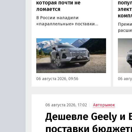
которая почти не
попу
ломается
элект
комп
В России наладили
«параллельные» поставки
Преми
нового кроссовера Toyota
расши
Wildlander, который является
компл
копией RAV4 для китайского
кроссо
рынка. Там он стоит минимум 2
версия
000 000 рублей по текущему
этим и
курсу, а у нас с учетом всех
исчез
расходов цены на них стартуют
задне
от 3 700 000 рублей, выяснили
а мин
06 августа 2026, 09:56
06 авгу
«Автоновости дня».
выросл
выясн
06 августа 2026, 17:02
Авторынок
Дешевле Geely и 
поставки бюджетн