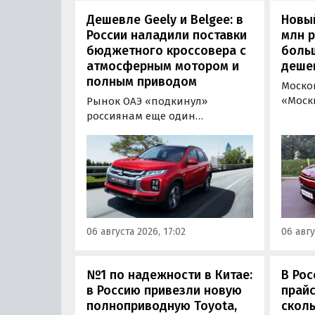
Дешевле Geely и Belgee: в
Новый
России наладили поставки
млн 
бюджетного кроссовера с
боль
атмосферным мотором и
деше
полным приводом
Моско
«Моск
Рынок ОАЭ «подкинул»
прода
россиянам еще один
кроссо
кроссовер, который годами
прямо
продавался в России
тыс. р
официально. Речь о Mitsubishi
скидк
ASX: у дилеров в Эмиратах он
новог
стоит примерно от 1 600 000
2026 г
рублей по текущему курсу, а у
по 31 
нас с учетом всех расходов
06 августа 2026, 17:02
06 авгу
пресс
цены на него стартуют от 2 251
800 рублей, узнали
«Автоновости дня».
№1 по надежности в Китае:
В Рос
в Россию привезли новую
прайс
полноприводную Toyota,
сколь