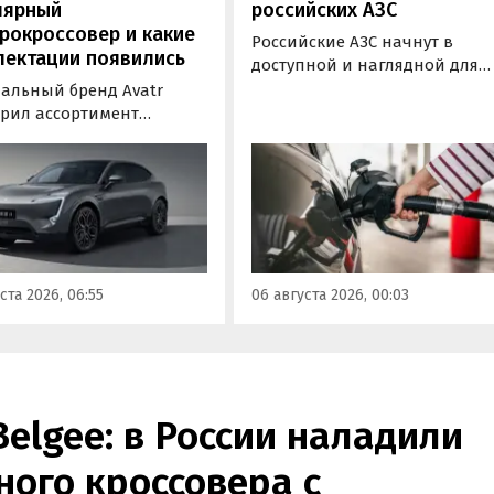
лярный
российских АЗС
рокроссовер и какие
Российские АЗС начнут в
лектации появились
доступной и наглядной для
водителей форме публикова
альный бренд Avatr
информацию об
рил ассортимент
экологическом классе
ектаций электрического
отпускаемого топлива. Это
вера Avatr 11 в России
позволит автовладельцам
ми 2026 года. Вместе с
осознанно выбрать топливо
з его прайс-листа
определенного класса — от
ло единственное
«Евро-2» до «Евро-5»,
приводное исполнение,
сообщили в Минэнерго РФ.
имальная цена модели
ста 2026, 06:55
06 августа 2026, 00:03
а на 760 тыс. рублей,
или «Автоновости дня».
Belgee: в России наладили
ого кроссовера с