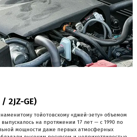
 / 2JZ-GE)
 знаменитому тойотовскому «джей-зету» объемом
во выпускалось на протяжении 17 лет — с 1990 по
дельной мощности даже первых атмосферных
 обладали высоким ресурсом и неприхотливостью,