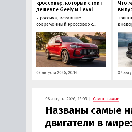
кроссовер, который стоит
Что м
дешевле Geely и Haval
выпус
У россиян, искавших
Три к
современный кроссовер с
внедо
богатым оснащением и по
Wall г
доступной цене, теперь есть
калин
еще один вариант с китайского
«Автот
рынка — MG ZS. В Китае он
Tank 4
стоит от 900 000 рублей по
успеш
текущему курсу, а в РФ с учетом
серти
всех расходов за него нужно
Одобр
07 августа 2026, 20:14
07 авгу
отдать минимум 1 500 000
трансп
рублей, выяснили
«Автоновости дня».
08 августа 2026, 15:05
Самые-самые
Названы самые 
двигатели в мире: