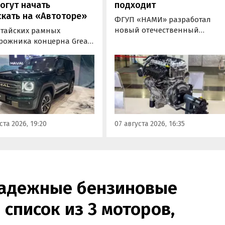
огут начать
подходит
кать на «Автоторе»
ФГУП «НАМИ» разработал
новый отечественный
итайских рамных
бензиновый двигатель для
рожника концерна Great
наземного транспорта,
отовы к производству на
получивший индекс 414320.
инградском заводе
Корреспонденту
ор». Речь о Haval H9,
«Автоновостей дня» удалось
00 и Tank 500, которые
лично ознакомиться с
но прошли
новинкой на выставке
фикацию и получили
«Иннопром» в Екатеринбурге
ения типа
ста 2026, 19:20
07 августа 2026, 16:35
ортного средства (ОТТС).
надежные бензиновые
 список из 3 моторов,