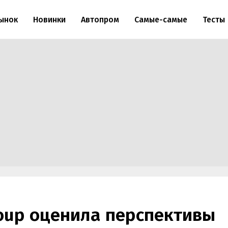
ынок
Новинки
Автопром
Самые-самые
Тесты
roup оценила перспективы