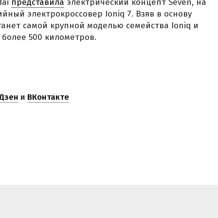
dai
представила
электрический концепт Seven, на
йный электрокроссовер Ioniq 7. Взяв в основу
танет самой крупной моделью семейства Ioniq и
 более 500 километров.
Дзен
и
ВКонтакте