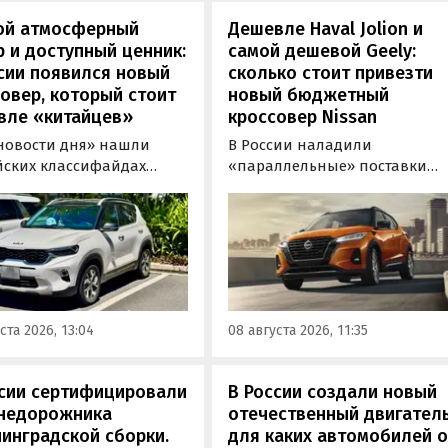
ой атмосферный
Дешевле Haval Jolion и
 и доступный ценник:
самой дешевой Geely:
сии появился новый
сколько стоит привезти
овер, который стоит
новый бюджетный
вле «китайцев»
кроссовер Nissan
новости дня» нашли
В России наладили
йских классифайдах
«параллельные» поставки
ые предложения о
компактных кроссоверов
ке нового Kia Sonet. Это
Nissan Kicks, которые
вер компактнее Seltos, а
официально продаются в
его к нам в основном из
Китае, США, на Ближнем
, предлагая автомобили
Востоке и в Юго-Восточной
доставкой, растаможкой и
Азии. В основном к нам
 документами для
попадают машины китайско
ста 2026, 13:04
08 августа 2026, 11:35
овки на учет в ГАИ.
сборки, стоящие на одном из
классифайдов минимум 1 350
000 рублей, узнали
ссии сертифицировали
В России создали новый
«Автоновости дня».
внедорожника
отечественный двигатель
инградской сборки.
для каких автомобилей 