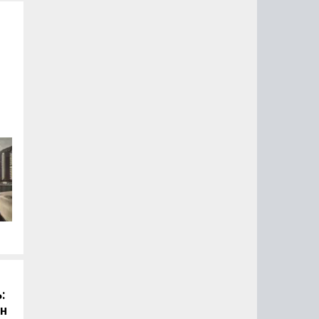
й
:
он