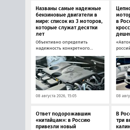
Названы самые надежные
Цепн
бензиновые двигатели в
мотор
мире: список из 3 моторов,
в Рос
которые служат десятки
кросс
лет
деше
Объективно определить
«Авто
надежность конкретного
росси
двигателя бывает непросто,
штучн
поскольку его срок службы
постав
прямо зависит от качества
кроссо
обслуживания и условий
возят 
эксплуатации. Тем не менее
Китая
Autonews составил ТОП-3 самых
уже с 
надежных бензиновых
всеми
08 августа 2026, 15:05
08 авгу
моторов, которые могут не
постан
доставлять проблем
десятилетиями.
Ответ подорожавшим
В Ро
«китайцам»: в Россию
три 
привезли новый
калин