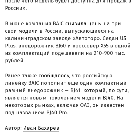
после чего модель будет доступна для продаж в
России».
В июне компания BAIC
снизила цены
на три
свои модели в России, выпускающиеся на
калининградском заводе «Автотор». Седан U5
Plus, внедорожник BJ60 и кроссовер X55 в одной
из комплектаций подешевели на 210-900 тыс.
рублей.
Ранее также
сообщалось
, что российскую
линейку BAIC пополнит еще один компактный
рамный внедорожник — BJ41, который, по сути,
является новым поколением модели BJ40. На
некоторых рынках, включая ОАЭ, он известен
под названием BJ40 Pro.
Автор:
Иван Бахарев