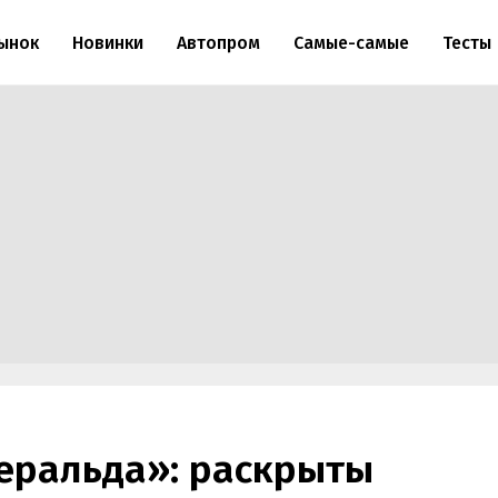
ынок
Новинки
Автопром
Самые-самые
Тесты
меральда»: раскрыты