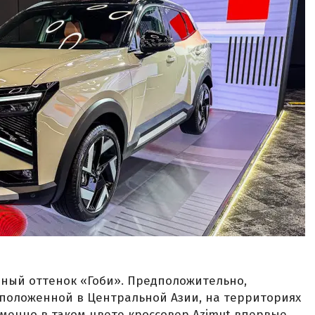
чный оттенок «Гоби». Предположительно,
сположенной в Центральной Азии, на территориях
менно в таком цвете кроссовер Azimut впервые