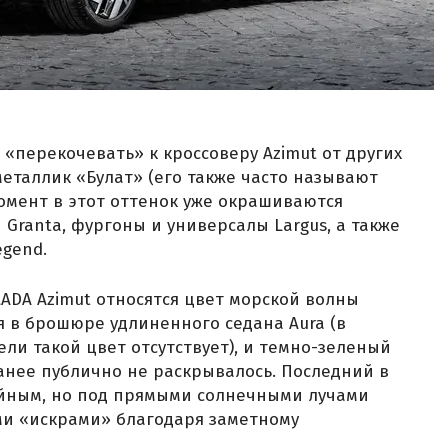
«перекочевать» к кроссоверу Azimut от других
металлик «Булат» (его также часто называют
омент в этот оттенок уже окрашиваются
 Granta, фургоны и универсалы Largus, а также
egend.
ADA Azimut относятся цвет морской волны
 в брошюре удлиненного седана Aura (в
ли такой цвет отсутствует), и темно-зеленый
анее публично не раскрывалось. Последний в
ойным, но под прямыми солнечными лучами
и «искрами» благодаря заметному