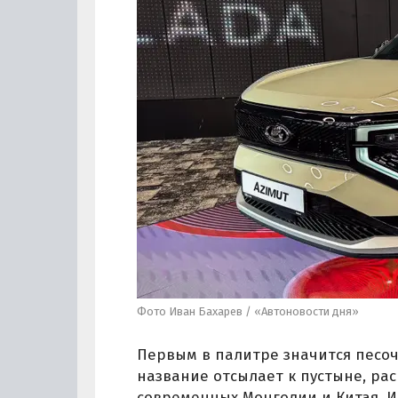
Фото Иван Бахарев / «Автоновости дня»
Первым в палитре значится песо
название отсылает к пустыне, ра
современных Монголии и Китая. И