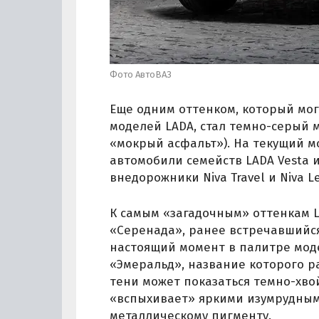
Фото АвтоВАЗ
Еще одним оттенком, который мог 
моделей LADA, стал темно-серый 
«мокрый асфальт»). На текущий м
автомобили семейств LADA Vesta и
внедорожники Niva Travel и Niva L
К самым «загадочным» оттенкам L
«Серенада», ранее встречавшийся
настоящий момент в палитре моде
«Эмеральд», название которого р
тени может показаться темно-хв
«вспыхивает» яркими изумрудным
металлическому пигменту.