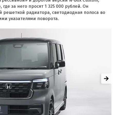
агрессивной» и дорогой версии N-Box Custom,
 где за него просят 1 325 000 рублей. Он
й решеткой радиатора, светодиодная полоса во
ими указателями поворота.