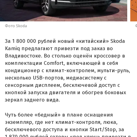
Фото Skoda
За 1 800 000 рублей новый «китайский» Skoda
Kamiq предлагают привезти под заказ во
Владивостоке. Во столько оценён кроссовер в
комплектации Comfort, включающей в себя
кондиционер с климат-контролем, мульти-руль,
несколько USB-портов, медиасистему с
сенсорным дисплеем, бесключевой доступ с
кнопкой запуска двигателя и обогрев боковых
зеркал заднего вида.
Чуть более «бедный» в плане оснащения
экземпляр, где нет климат-контроля, люка,
бесключевого доступа и кнопки Start/Stop, за
1 870 000 рублей готовы «под ключ» привезти в