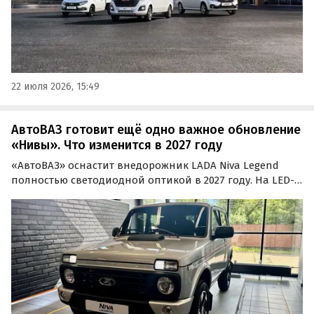
22 июля 2026, 15:49
АвтоВАЗ готовит ещё одно важное обновление
«Нивы». Что изменится в 2027 году
«АвтоВАЗ» оснастит внедорожник LADA Niva Legend
полностью светодиодной оптикой в 2027 году. На LED-
элементы планируется перевести всю светотехнику
автомобиля — и головные фары, и задние фонари. Об
этом сообщил «Автоновостям дня» директор по
продуктам и программам компании Леонид Орлов.