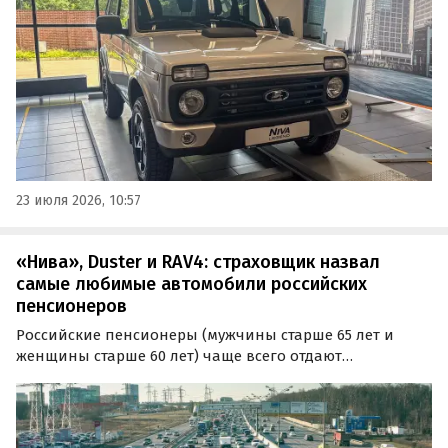
рассказал «Автоновостям дня» директор по продуктам
и программам компании Леонид Орлов.
23 июля 2026, 10:57
«Нива», Duster и RAV4: страховщик назвал
самые любимые автомобили российских
пенсионеров
Российские пенсионеры (мужчины старше 65 лет и
женщины старше 60 лет) чаще всего отдают
предпочтение полноприводным автомобилям. К
такому выводу пришли аналитики страховой
компании «Росгосстрах», изучив данные договоров
ОСАГО и КАСКО.