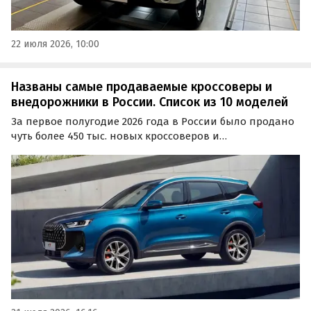
22 июля 2026, 10:00
Названы самые продаваемые кроссоверы и
внедорожники в России. Список из 10 моделей
За первое полугодие 2026 года в России было продано
чуть более 450 тыс. новых кроссоверов и
внедорожников. Тем самым на долю сегмента SUV
пришлось три четверти (74%) продаж всех новых
легковушек в нашей стране. Самой популярной
моделью стал Tenet T7, выпускающийся на экс-заводе
Volkswagen в Калуге.