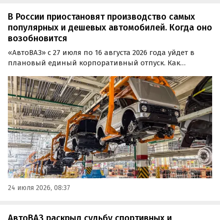
В России приостановят производство самых
популярных и дешевых автомобилей. Когда оно
возобновится
«АвтоВАЗ» с 27 июля по 16 августа 2026 года уйдет в
плановый единый корпоративный отпуск. Как
сообщили в компании, этот период используют для
модернизации производства, включая подготовку к
выпуску LADA Azimut и Granta с автоматической
трансмиссией.
24 июля 2026, 08:37
АвтоВАЗ раскрыл судьбу спортивных и