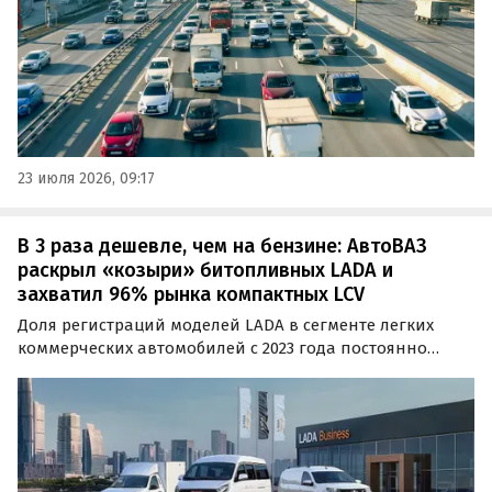
23 июля 2026, 09:17
В 3 раза дешевле, чем на бензине: АвтоВАЗ
раскрыл «козыри» битопливных LADA и
захватил 96% рынка компактных LCV
Доля регистраций моделей LADA в сегменте легких
коммерческих автомобилей с 2023 года постоянно
растет: в 2025 году она составила 13,2%, а в 2026-м
планируется достичь планки в 15% и 15 тыс.
зарегистрированных LCV. Об этом сообщили
«Автоновостям дня» в пресс-службе «АвтоВАЗа».