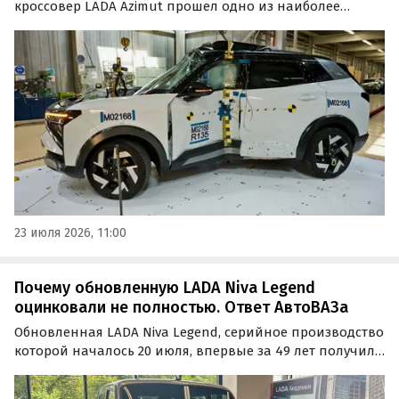
кроссовер LADA Azimut прошел одно из наиболее
сложных испытаний по пассивной безопасности –
боковой удар о столб. По итогам теста новая модель
показала высокий уровень защиты водителя,
сообщили «Автоновостям дня» в пресс-службе
«АвтоВАЗа».
23 июля 2026, 11:00
Почему обновленную LADA Niva Legend
оцинковали не полностью. Ответ АвтоВАЗа
Обновленная LADA Niva Legend, серийное производство
которой началось 20 июля, впервые за 49 лет получила
оцинкованные детали кузова. Почему «АвтоВАЗ» не
сделал оцинкованным сразу весь кузов внедорожника,