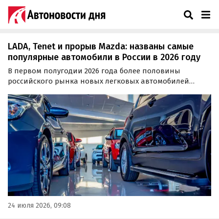
АвтоВАЗ – Страница 3
LADA, Tenet и прорыв Mazda: названы самые
популярные автомобили в России в 2026 году
В первом полугодии 2026 года более половины
российского рынка новых легковых автомобилей
пришлось всего на 15 моделей. Они обеспечили 311,1
тыс. регистраций из общего объема в поставленных на
учет 608,6 тыс. машин, сообщил автоэксперт Сергей
Целиков в своем Telegram-канале.
24 июля 2026, 09:08