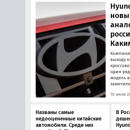
Hyun
новы
анал
росс
Каки
Компания
выходу 
кроссове
один ряд
модель в
заметили
передает
10 июня 20
AutoCar.
Названы самые
В Рос
недооцененные китайские
деше
автомобили. Среди них
Hyund