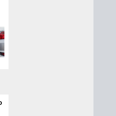
ли
ы
,
о