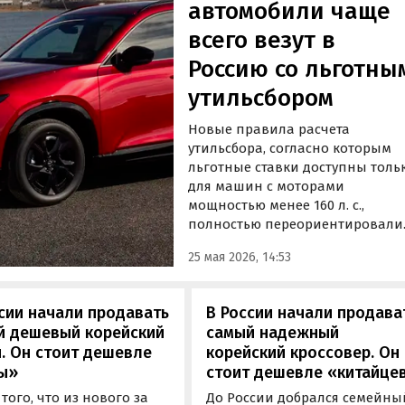
автомобили чаще
всего везут в
Россию со льготны
утильсбором
Новые правила расчета
утильсбора, согласно которым
льготные ставки доступны толь
для машин с моторами
мощностью менее 160 л. с.,
полностью переориентировали
автомобильный импорт в Росси
25 мая 2026, 14:53
Какие автомобили со льготным
«утилём» россияне привозят
чаще всего, рассказал
сии начали продавать
В России начали продава
автоэксперт Сергей Целиков.
й дешевый корейский
самый надежный
. Он стоит дешевле
корейский кроссовер. Он
ы»
стоит дешевле «китайце
 того, что из нового за
До России добрался семейны