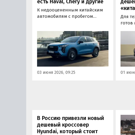
есть Haval, Chery и другие
дешев
«кит
К недооцененным китайским
автомобилям с пробегом
Для те
можно отнести кроссоверы
готов 
Haval Jolion и F7, Geely Coolray и
компа
Atlas Pro, Chery Tiggo 4 Pro и
теперь
Tiggo 7 Pro, а также Exeed TXL и
самый
RX. Таким мнением поделился с
линей
«Газетой.Ru» замгендиректора
из Ом
по направлению автомобилей
предл
с пробегом ГК «Авилон» Роман
заказ 
03 июня 2026, 09:25
01 июня
Титов.
рубле
«Авто
В Россию привезли новый
дешевый кроссовер
Hyundai, который стоит