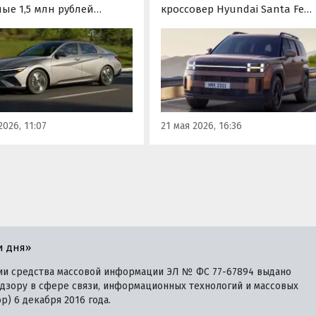
ые 1,5 млн рублей
кроссовер Hyundai Santa Fe
ня можно купить только
пятого поколения, который
россияне все чаще
официально на наш рынок т
ают за эти деньги
и не вышел. Трехрядный
зные» иномарки из
паркетник с «оквадраченны
 Одна из них — седан
дизайном предлагается у нас
i Elantra, цены на
из наличия и под заказ, а це
ый на одном из
на одном из классифайдов
2026, 11:07
21 мая 2026, 16:36
файдов стартуют от 1 270
стартуют от 3 595 000 рублей,
блей, выяснили
узнали «Автоновости дня».
новости дня».
и дня»
ии средства массовой информации ЭЛ № ФС 77-67894 выдано
дзору в сфере связи, информационных технологий и массовых
) 6 декабря 2016 года.