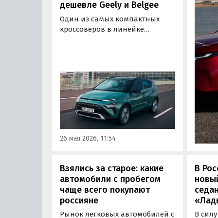
дешевле Geely и Belgee
Один из самых компактных
кроссоверов в линейке
Hyundai — Bayon — теперь
продается и в России. Как
выяснили «Автоновости дня» в
ходе мониторинга объявлений
в классифайдах, в продаже
пока есть минимум три
автомобиля, и все они уже в
наличии по цене от 2 320 000
рублей, выяснили
«Автоновости дня».
26 мая 2026, 11:54
Взялись за старое: какие
В Рос
автомобили с пробегом
новы
чаще всего покупают
седан
россияне
«Лад
Рынок легковых автомобилей с
В силу