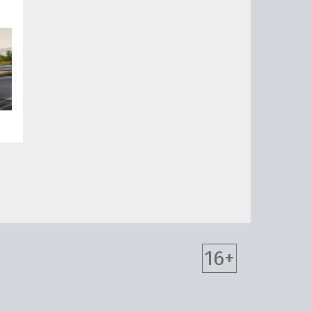
ак
м»
ны
16+