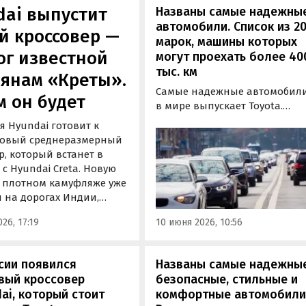
dai выпустит
Названы самые надежны
автомобили. Список из 2
й кроссовер —
марок, машины которых
ог известной
могут проехать более 40
тыс. км
иянам «Креты».
Самые надежные автомобил
м он будет
в мире выпускает Toyota.
Машины именно этого
 Hyundai готовит к
японского бренда с
новый среднеразмерный
наибольшей вероятностью
р, который встанет в
могут выдержать более 250 ты
 с Hyundai Creta. Новую
миль (400 тыс. км) пробега бе
 плотном камуфляже уже
серьезных проблем, следует и
 на дорогах Индии,
результатов свежего
 местный автопортал
исследования портала iSeeCar
26, 17:19
10 июня 2026, 10:56
сии появился
Названы самые надежные
вый кроссовер
безопасные, стильные и
ai, который стоит
комфортные автомобили