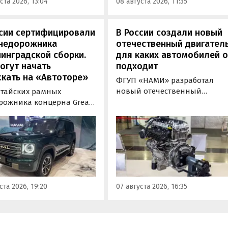
ста 2026, 13:04
08 августа 2026, 11:35
овки на учет в ГАИ.
сборки, стоящие на одном из
классифайдов минимум 1 350
000 рублей, узнали
ссии сертифицировали
В России создали новый
«Автоновости дня».
внедорожника
отечественный двигатель
инградской сборки.
для каких автомобилей 
огут начать
подходит
кать на «Автоторе»
ФГУП «НАМИ» разработал
новый отечественный
итайских рамных
бензиновый двигатель для
рожника концерна Great
наземного транспорта,
отовы к производству на
получивший индекс 414320.
инградском заводе
Корреспонденту
ор». Речь о Haval H9,
«Автоновостей дня» удалось
00 и Tank 500, которые
лично ознакомиться с
но прошли
новинкой на выставке
фикацию и получили
«Иннопром» в Екатеринбурге
ения типа
ста 2026, 19:20
07 августа 2026, 16:35
ортного средства (ОТТС).