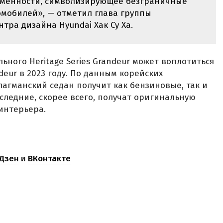
еменности, символизирующее безграничные
омобилей», — отметил глава группы
тра дизайна Hyundai Хак Су Ха.
ного Heritage Series Grandeur может воплотиться
eur в 2023 году. По данным корейских
гманский седан получит как бензиновые, так и
следние, скорее всего, получат оригинальную
интерьера.
Дзен
и
ВКонтакте