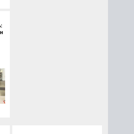
:
он
.