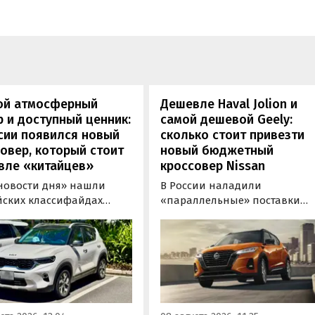
ой атмосферный
Дешевле Haval Jolion и
 и доступный ценник:
самой дешевой Geely:
сии появился новый
сколько стоит привезти
овер, который стоит
новый бюджетный
вле «китайцев»
кроссовер Nissan
новости дня» нашли
В России наладили
йских классифайдах
«параллельные» поставки
ые предложения о
компактных кроссоверов
ке нового Kia Sonet. Это
Nissan Kicks, которые
вер компактнее Seltos, а
официально продаются в
его к нам в основном из
Китае, США, на Ближнем
, предлагая автомобили
Востоке и в Юго-Восточной
доставкой, растаможкой и
Азии. В основном к нам
 документами для
попадают машины китайско