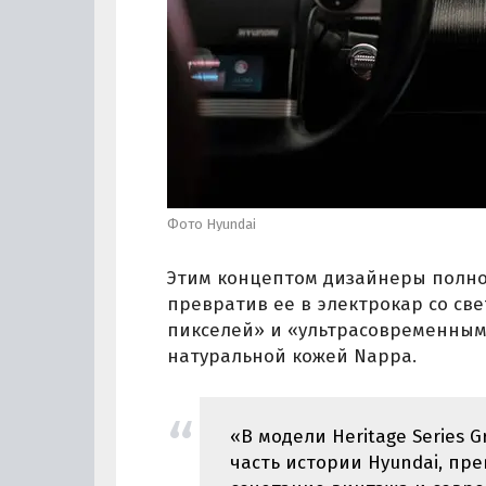
Фото Hyundai
Этим концептом дизайнеры полно
превратив ее в электрокар со св
пикселей» и «ультрасовременным
натуральной кожей Nappa.
«В модели Heritage Series
часть истории Hyundai, пр