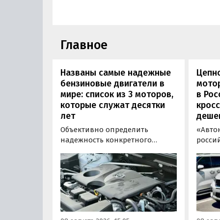
Главное
Названы самые надежные
Цепн
бензиновые двигатели в
мотор
мире: список из 3 моторов,
в Рос
которые служат десятки
кросс
лет
деше
Объективно определить
«Авто
надежность конкретного
росси
двигателя бывает непросто,
штучн
поскольку его срок службы
постав
прямо зависит от качества
кроссо
обслуживания и условий
возят 
эксплуатации. Тем не менее
Китая
Autonews составил ТОП-3 самых
уже с 
надежных бензиновых
всеми