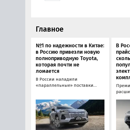
Главное
№1 по надежности в Китае:
В Рос
в Россию привезли новую
прайс
полноприводную Toyota,
сколь
которая почти не
попу
ломается
элект
комп
В России наладили
«параллельные» поставки
Преми
нового кроссовера Toyota
расши
Wildlander, который является
компл
копией RAV4 для китайского
кроссо
рынка. Там он стоит минимум 2
версия
000 000 рублей по текущему
этим и
курсу, а у нас с учетом всех
исчез
расходов цены на них стартуют
задне