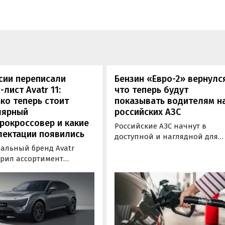
сии переписали
Бензин «Евро-2» вернулс
-лист Avatr 11:
что теперь будут
ко теперь стоит
показывать водителям н
лярный
российских АЗС
рокроссовер и какие
Российские АЗС начнут в
лектации появились
доступной и наглядной для
водителей форме публикова
альный бренд Avatr
информацию об
рил ассортимент
экологическом классе
ектаций электрического
отпускаемого топлива. Это
вера Avatr 11 в России
позволит автовладельцам
ми 2026 года. Вместе с
осознанно выбрать топливо
з его прайс-листа
определенного класса — от
ло единственное
«Евро-2» до «Евро-5»,
приводное исполнение,