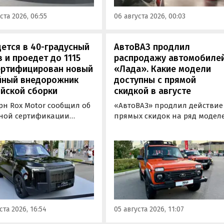
сообщили в Минэнерго РФ.
имальная цена модели
ста 2026, 06:55
06 августа 2026, 00:03
а на 760 тыс. рублей,
или «Автоновости дня».
ется в 40-градусный
АвтоВАЗ продлил
 и проедет до 1115
распродажу автомобиле
сертифицирован новый
«Лада». Какие модели
йный внедорожник
доступны с прямой
йской сборки
скидкой в августе
рн Rox Motor сообщил об
«АвтоВАЗ» продлил действие
ной сертификации
прямых скидок на ряд модел
ального внедорожника
LADA в комплектациях 2024 и
 российской сборки.
2025 годов выпуска до 31
ь получила Одобрение
августа 2026 года. При их
транспортного средства
покупке можно сэкономить о
, позволяющее
20 000 до 100 000 рублей,
каться на
выяснили «Автоновости дня»
инградском заводе
ходе регулярного мониторин
ор» с российским VIN-
прайс-листов LADA.
ста 2026, 16:54
05 августа 2026, 11:07
ом.