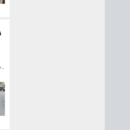
й
ей
т
 в
га