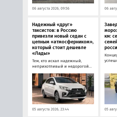
от 3 700 000 рублей, выяснили
а мин
06 августа 2026, 09:56
06 авгу
«Автоновости дня».
выросл
выясн
Надежный «друг»
Завед
таксистов: в Россию
мороз
привезли новый седан с
км: 
цепным «атмосферником»,
семе
который стоит дешевле
росси
«Лады»
Конце
успеш
Тем, кто искал надежный,
преми
неприхотливый и недорогой
Rox 01
автомобиль «на каждый день»,
Модел
может подойти популярный у
типа 
азиатских таксистов седан
(ОТТС)
Mitsubishi Attrage. В Таиланде
выпус
он стоит от 1 380 000 рублей по
калин
текущему курсу, а «частник» из
«Автот
Екатеринбурга просит за него 1
05 августа 2026, 23:44
05 авгу
номер
600 000 рублей, узнали
«Автоновости дня».