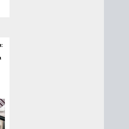
я:
а
ть