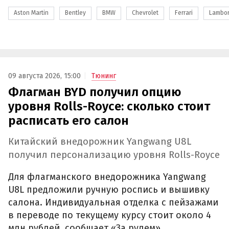
Aston Martin
Bentley
BMW
Chevrolet
Ferrari
Lambor
09 августа 2026, 15:00
Тюнинг
Флагман BYD получил опцию
уровня Rolls-Royce: сколько стоит
расписать его салон
Китайский внедорожник Yangwang U8L
получил персонализацию уровня Rolls-Royce
Для флагманского внедорожника Yangwang
U8L предложили ручную роспись и вышивку
салона. Индивидуальная отделка с пейзажами
в переводе по текущему курсу стоит около 4
млн рублей, сообщает «За рулем».