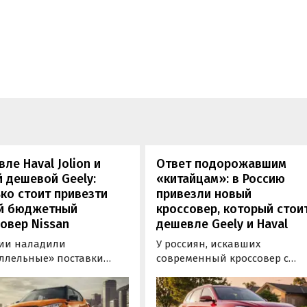
ле Haval Jolion и
Ответ подорожавшим
 дешевой Geely:
«китайцам»: в Россию
ко стоит привезти
привезли новый
й бюджетный
кроссовер, который стои
овер Nissan
дешевле Geely и Haval
сии наладили
У россиян, искавших
ллельные» поставки
современный кроссовер с
ктных кроссоверов
богатым оснащением и по
 Kicks, которые
доступной цене, теперь есть
ально продаются в
еще один вариант с китайск