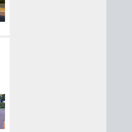
ом
,
ы
ях
е