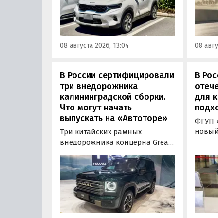
возят его к нам в основном из
Китае
Китая, предлагая автомобили
Восто
уже с доставкой, растаможкой и
Азии. 
всеми документами для
попад
08 августа 2026, 13:04
08 авгу
постановки на учет в ГАИ.
сборки
класс
000 ру
В России сертифицировали
В Рос
«Авто
три внедорожника
отече
калининградской сборки.
для к
Что могут начать
подх
выпускать на «Автоторе»
ФГУП 
новый
Три китайских рамных
бензи
внедорожника концерна Great
назем
Wall готовы к производству на
получ
калининградском заводе
Корре
«Автотор». Речь о Haval H9,
«Авто
Tank 400 и Tank 500, которые
лично
успешно прошли
новин
сертификацию и получили
«Инно
Одобрения типа