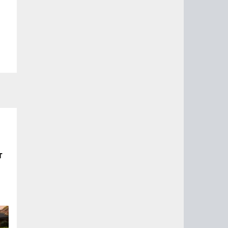
т
ого