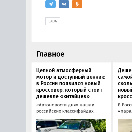
LADA
Главное
Цепной атмосферный
Дешев
мотор и доступный ценник:
самой
в России появился новый
сколь
кроссовер, который стоит
новы
дешевле «китайцев»
кросс
«Автоновости дня» нашли
В Рос
российских классифайдах
«пара
штучные предложения о
компа
поставке нового Kia Sonet. Это
Nissan
кроссовер компактнее Seltos, а
офици