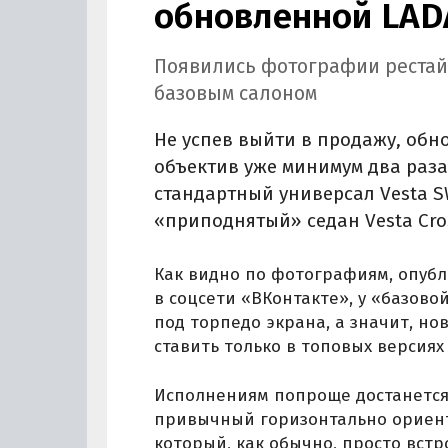
обновленной LADA
Появились фотографии рестайли
базовым салоном
Не успев выйти в продажу, обн
объектив уже минимум два раз
стандартный универсал Vesta S
«приподнятый» седан Vesta Cro
Как видно по фотографиям, опуб
в соцсети «ВКонтакте», у «базово
под торпедо экрана, а значит, н
ставить только в топовых версиях
Исполнениям попроще достанется 
привычный горизонтально ориен
который, как обычно, просто вст