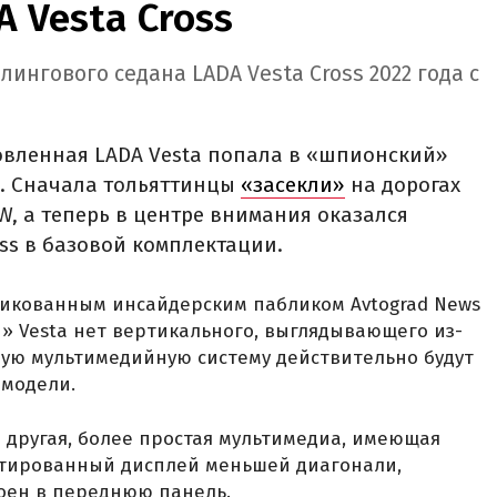
 Vesta Cross
нгового седана LADA Vesta Cross 2022 года с
овленная LADA Vesta попала в «шпионский»
а. Сначала тольяттинцы
«засекли»
на дорогах
W, а теперь в центре внимания оказался
ss в базовой комплектации.
ликованным инсайдерским пабликом Avtograd News
й» Vesta нет вертикального, выглядывающего из-
овую мультимедийную систему действительно будут
 модели.
другая, более простая мультимедиа, имеющая
тированный дисплей меньшей диагонали,
роен в переднюю панель.