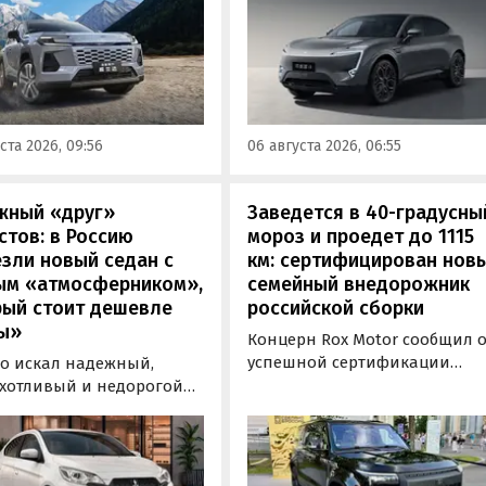
й RAV4 для китайского
кроссовера Avatr 11 в России
. Там он стоит минимум 2
версиями 2026 года. Вместе с
0 рублей по текущему
этим из его прайс-листа
 а у нас с учетом всех
исчезло единственное
ов цены на них стартуют
заднеприводное исполнение
00 000 рублей, выяснили
а минимальная цена модели
ста 2026, 09:56
06 августа 2026, 06:55
новости дня».
выросла на 760 тыс. рублей,
выяснили «Автоновости дня»
жный «друг»
Заведется в 40-градусны
стов: в Россию
мороз и проедет до 1115
зли новый седан с
км: сертифицирован нов
ым «атмосферником»,
семейный внедорожник
рый стоит дешевле
российской сборки
ы»
Концерн Rox Motor сообщил 
успешной сертификации
то искал надежный,
премиального внедорожник
хотливый и недорогой
Rox 01 российской сборки.
обиль «на каждый день»,
Модель получила Одобрение
 подойти популярный у
типа транспортного средств
ких таксистов седан
(ОТТС), позволяющее
ishi Attrage. В Таиланде