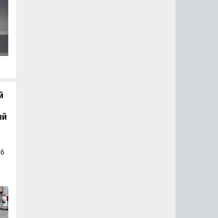
,
.
й
ый
об
а
а