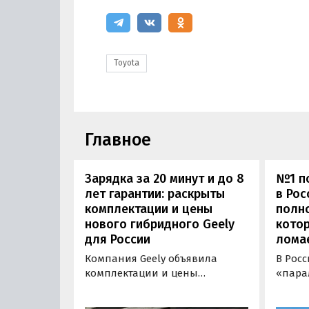
Toyota
Главное
Зарядка за 20 минут и до 8
№1 по
лет гарантии: раскрыты
в Рос
комплектации и цены
полн
нового гибридного Geely
котор
для России
лома
Компания Geely объявила
В Рос
комплектации и цены
«пара
гибридного кроссовера EX5 в
нового
новой версии EM-R с силовой
Wildla