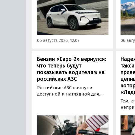
установкой последовательного
копие
типа. Автомобиль оснащен
рынка
инновационной системой под
000 00
названием Electric Motor
курсу,
Extended Range (EM-R) и может
расход
заряжаться от 30 до 80% всего
от 3 7
06 августа 2026, 12:07
06 авгу
за 20 минут.
«Авто
Бензин «Евро-2» вернулся:
Наде
что теперь будут
такси
показывать водителям на
приве
российских АЗС
цепн
кото
Российские АЗС начнут в
«Лад
доступной и наглядной для
водителей форме публиковать
Тем, к
информацию об
непри
экологическом классе
автом
отпускаемого топлива. Это
может
позволит автовладельцам
азиатс
осознанно выбрать топливо
Mitsub