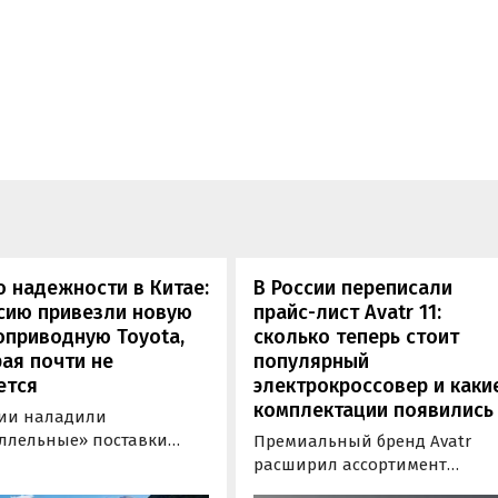
 надежности в Китае:
В России переписали
сию привезли новую
прайс-лист Avatr 11:
оприводную Toyota,
сколько теперь стоит
ая почти не
популярный
ется
электрокроссовер и каки
комплектации появились
сии наладили
ллельные» поставки
Премиальный бренд Avatr
 кроссовера Toyota
расширил ассортимент
nder, который является
комплектаций электрическог