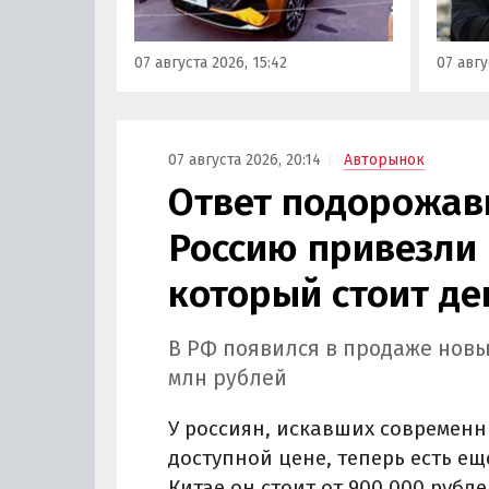
моделей «Москвича» был
являют
представлен семиместный
сообщ
07 августа 2026, 15:42
07 авгу
кроссовер М90.
учред
сервис
Курча
07 августа 2026, 20:14
Авторынок
Ответ подорожав
Россию привезли 
который стоит де
В РФ появился в продаже новы
млн рублей
У россиян, искавших современн
доступной цене, теперь есть ещ
Китае он стоит от 900 000 рубле