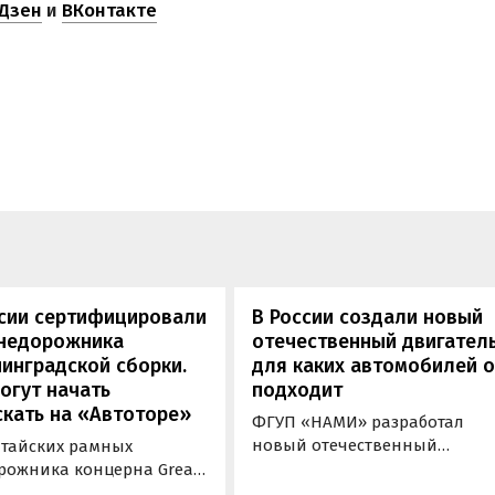
Дзен
и
ВКонтакте
ссии сертифицировали
В России создали новый
внедорожника
отечественный двигатель
инградской сборки.
для каких автомобилей 
огут начать
подходит
кать на «Автоторе»
ФГУП «НАМИ» разработал
новый отечественный
итайских рамных
бензиновый двигатель для
рожника концерна Great
наземного транспорта,
отовы к производству на