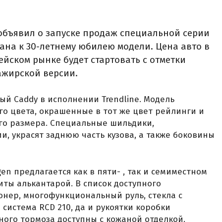
объявил о запуске продаж специальной серии
дана к 30-летнему юбилею модели. Цена авто в
ейском рынке будет стартовать с отметки
сажирской версии.
ый Caddy в исполнении Trendline. Модель
о цвета, окрашенные в тот же цвет рейлинги и
го размера. Специальные шильдики,
 украсят заднюю часть кузова, а также боковины
en предлагается как в пяти- , так и семиместном
иты алькантарой. В список доступного
нер, многофункциональный руль, стекла с
система RCD 210, да и рукоятки коробки
ого тормоза доступны с кожаной отделкой.