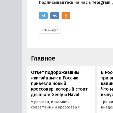
Подписывайтесь на нас в
Telegram
,
Volkswagen
Главное
Ответ подорожавшим
В Ро
«китайцам»: в Россию
три 
привезли новый
калин
кроссовер, который стоит
Что м
дешевле Geely и Haval
выпус
У россиян, искавших
Три к
современный кроссовер с
внедо
богатым оснащением и по
Wall г