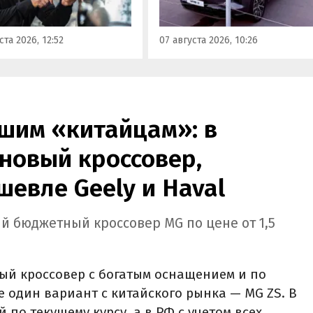
ся модели Li и BYD,
заказать в двух версиях: Max 
ил в эфире радио РБК
5 915 000 рублей и Ultra за 6 4
ста 2026, 12:52
07 августа 2026, 10:26
итель федерального
000 рублей без учета
а «Угона.нет» Алексей
госсубсидии в размере 925 00
нов.
рублей.
шим «китайцам»: в
новый кроссовер,
шевле Geely и Haval
й бюджетный кроссовер MG по цене от 1,5
ый кроссовер с богатым оснащением и по
е один вариант с китайского рынка — MG ZS. В
й по текущему курсу, а в РФ с учетом всех