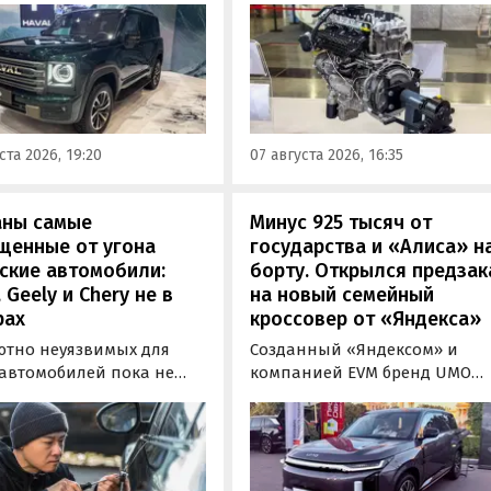
получивший индекс 414320.
инградском заводе
Корреспонденту
ор». Речь о Haval H9,
«Автоновостей дня» удалось
00 и Tank 500, которые
лично ознакомиться с
но прошли
новинкой на выставке
фикацию и получили
«Иннопром» в Екатеринбурге
ения типа
ста 2026, 19:20
07 августа 2026, 16:35
ортного средства (ОТТС).
аны самые
Минус 925 тысяч от
щенные от угона
государства и «Алиса» н
ские автомобили:
борту. Открылся предзак
, Geely и Chery не в
на новый семейный
рах
кроссовер от «Яндекса»
ютно неуязвимых для
Созданный «Яндексом» и
 автомобилей пока не
компанией EVM бренд UMO
вует, но есть те, которые
объявил цены и комплектац
доставить
на свою вторую модель
ышленникам больше
- полноразмерный гибридн
сложностей. Из китайских
кроссовер UMO 8 с полным
 таковыми сегодня
приводом. Его уже можно