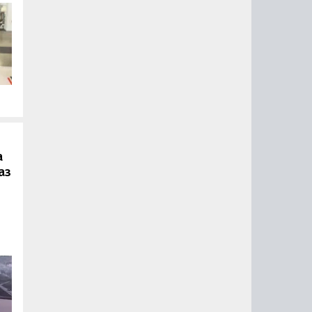
.
а
аз
ии
ый