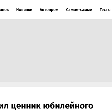
ынок
Новинки
Автопром
Самые-самые
Тесты
чил ценник юбилейного