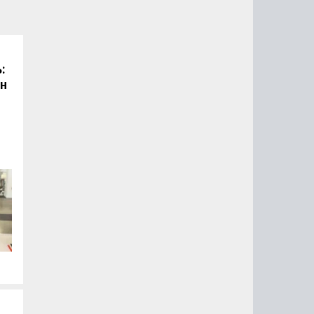
:
он
.