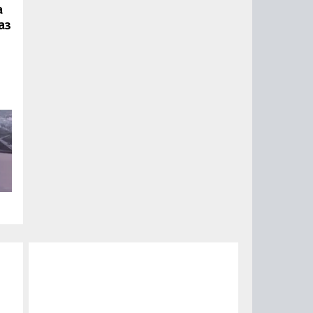
а
аз
ии
ый
за
15
0