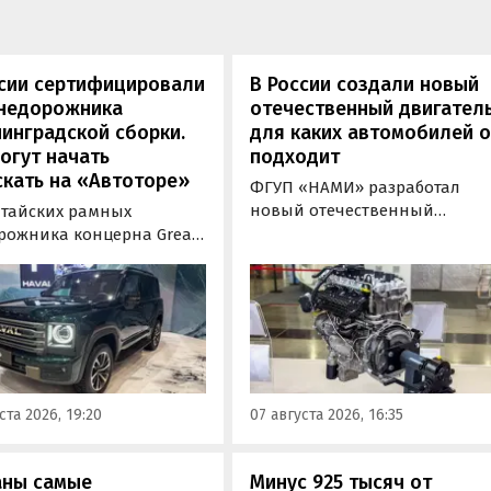
ссии сертифицировали
В России создали новый
внедорожника
отечественный двигатель
инградской сборки.
для каких автомобилей 
огут начать
подходит
кать на «Автоторе»
ФГУП «НАМИ» разработал
новый отечественный
итайских рамных
бензиновый двигатель для
рожника концерна Great
наземного транспорта,
отовы к производству на
получивший индекс 414320.
инградском заводе
Корреспонденту
ор». Речь о Haval H9,
«Автоновостей дня» удалось
00 и Tank 500, которые
лично ознакомиться с
но прошли
новинкой на выставке
фикацию и получили
«Иннопром» в Екатеринбурге
ения типа
ста 2026, 19:20
07 августа 2026, 16:35
ортного средства (ОТТС).
аны самые
Минус 925 тысяч от