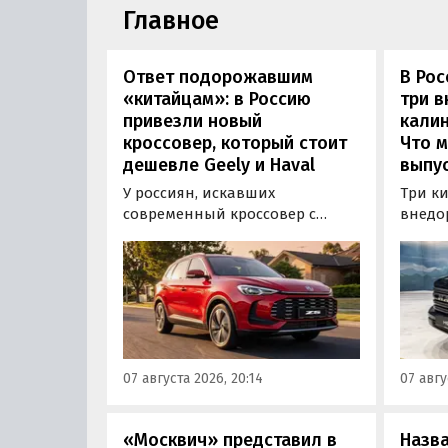
Главное
Ответ подорожавшим
В Ро
«китайцам»: в Россию
три 
привезли новый
калин
кроссовер, который стоит
Что м
дешевле Geely и Haval
выпус
У россиян, искавших
Три к
современный кроссовер с
внедо
богатым оснащением и по
Wall г
доступной цене, теперь есть
калин
еще один вариант с китайского
«Автот
рынка — MG ZS. В Китае он
Tank 4
стоит от 900 000 рублей по
успеш
текущему курсу, а в РФ с учетом
серти
всех расходов за него нужно
Одобр
07 августа 2026, 20:14
07 авгу
отдать минимум 1 500 000
трансп
рублей, выяснили
«Автоновости дня».
«Москвич» представил в
Назв