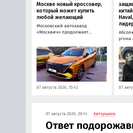
Москве новый кроссовер,
защи
который может купить
китай
любой желающий
Haval
лиде
Московский автозавод
«Москвич» продолжает
Абсол
«промотировать» кроссоверы
угона
новой М-серии, спрос на
сущест
которые сейчас растет. На днях
могут 
на автомобильном фестивале
злоум
«ПроДвижение» на ВДНХ в
всего 
Москве в числе прочих
машин
моделей «Москвича» был
являют
представлен семиместный
сообщ
07 августа 2026, 15:42
07 авгу
кроссовер М90.
учред
сервис
Курча
07 августа 2026, 20:14
Авторынок
Ответ подорожав