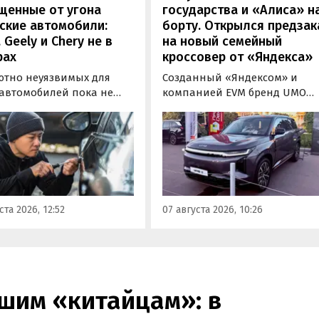
щенные от угона
государства и «Алиса» н
ские автомобили:
борту. Открылся предзак
, Geely и Chery не в
на новый семейный
рах
кроссовер от «Яндекса»
ютно неуязвимых для
Созданный «Яндексом» и
 автомобилей пока не
компанией EVM бренд UMO
вует, но есть те, которые
объявил цены и комплектац
доставить
на свою вторую модель
ышленникам больше
- полноразмерный гибридн
сложностей. Из китайских
кроссовер UMO 8 с полным
 таковыми сегодня
приводом. Его уже можно
ся модели Li и BYD,
заказать в двух версиях: Max 
ил в эфире радио РБК
5 915 000 рублей и Ultra за 6 4
ста 2026, 12:52
07 августа 2026, 10:26
итель федерального
000 рублей без учета
а «Угона.нет» Алексей
госсубсидии в размере 925 00
нов.
рублей.
шим «китайцам»: в