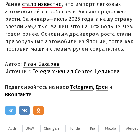
Ранее
стало известно
, что импорт легковых
автомобилей с пробегом в Россию продолжает
расти. За январь—июль 2026 года в нашу страну
ввезли 255,7 тыс. машин, что на 12% больше, чем
годом ранее. Основным драйвером роста стали
праворульные автомобили из Японии, тогда как
поставки машин с левым рулем сократились.
Автор:
Иван Бахарев
Источник:
Telegram-канал Сергея Целикова
Подписывайтесь на нас в
Telegram
,
Дзен
и
ВКонтакте
Audi
BMW
Changan
Honda
Kia
Mazda
Merced