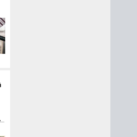
ть
й
ей