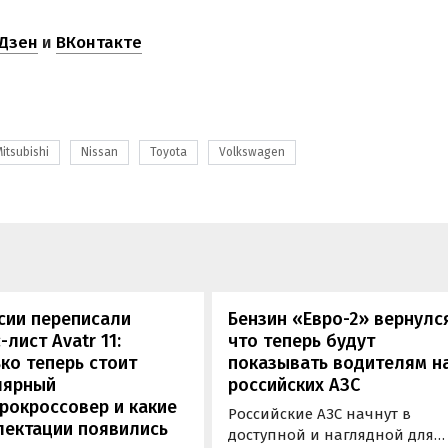
Дзен
и
ВКонтакте
itsubishi
Nissan
Toyota
Volkswagen
сии переписали
Бензин «Евро-2» вернулс
-лист Avatr 11:
что теперь будут
ко теперь стоит
показывать водителям н
лярный
российских АЗС
рокроссовер и какие
Российские АЗС начнут в
лектации появились
доступной и наглядной для