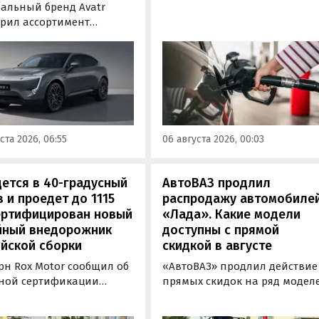
водителей форме публикова
альный бренд Avatr
информацию об
рил ассортимент
экологическом классе
ектаций электрического
отпускаемого топлива. Это
вера Avatr 11 в России
позволит автовладельцам
ми 2026 года. Вместе с
осознанно выбрать топливо
з его прайс-листа
определенного класса — от
ло единственное
«Евро-2» до «Евро-5»,
приводное исполнение,
сообщили в Минэнерго РФ.
имальная цена модели
ста 2026, 06:55
06 августа 2026, 00:03
а на 760 тыс. рублей,
или «Автоновости дня».
ется в 40-градусный
АвтоВАЗ продлил
 и проедет до 1115
распродажу автомобиле
сертифицирован новый
«Лада». Какие модели
йный внедорожник
доступны с прямой
йской сборки
скидкой в августе
рн Rox Motor сообщил об
«АвтоВАЗ» продлил действие
ной сертификации
прямых скидок на ряд модел
ального внедорожника
LADA в комплектациях 2024 и
 российской сборки.
2025 годов выпуска до 31