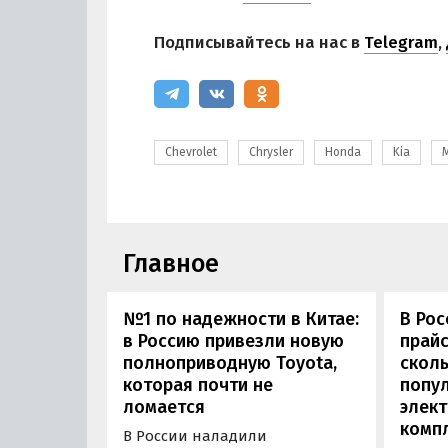
Подписывайтесь на нас в
Telegram
,
Chevrolet
Chrysler
Honda
Kia
M
Главное
№1 по надежности в Китае:
В Рос
в Россию привезли новую
прайс
полноприводную Toyota,
сколь
которая почти не
попу
ломается
элект
комп
В России наладили