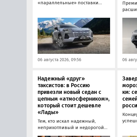
«параллельные» поставки
Преми
нового кроссовера Toyota
расши
Wildlander, который является
компл
копией RAV4 для китайского
кроссо
рынка. Там он стоит минимум 2
версия
000 000 рублей по текущему
этим и
курсу, а у нас с учетом всех
исчез
расходов цены на них стартуют
задне
от 3 700 000 рублей, выяснили
а мин
06 августа 2026, 09:56
06 авгу
«Автоновости дня».
выросл
выясн
Надежный «друг»
Завед
таксистов: в Россию
мороз
привезли новый седан с
км: 
цепным «атмосферником»,
семе
который стоит дешевле
росси
«Лады»
Конце
успеш
Тем, кто искал надежный,
преми
неприхотливый и недорогой
Rox 01
автомобиль «на каждый день»,