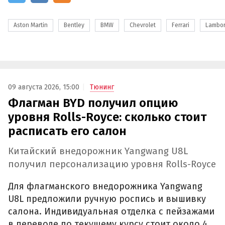
Aston Martin
Bentley
BMW
Chevrolet
Ferrari
Lambor
09 августа 2026, 15:00
Тюнинг
Флагман BYD получил опцию
уровня Rolls-Royce: сколько стоит
расписать его салон
Китайский внедорожник Yangwang U8L
получил персонализацию уровня Rolls-Royce
Для флагманского внедорожника Yangwang
U8L предложили ручную роспись и вышивку
салона. Индивидуальная отделка с пейзажами
в переводе по текущему курсу стоит около 4