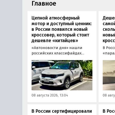
Главное
Цепной атмосферный
Дешев
мотор и доступный ценник:
самой
в России появился новый
сколь
кроссовер, который стоит
новы
дешевле «китайцев»
кросс
«Автоновости дня» нашли
В Рос
российских классифайдах
«пара
штучные предложения о
компа
поставке нового Kia Sonet. Это
Nissan
кроссовер компактнее Seltos, а
офици
возят его к нам в основном из
Китае
Китая, предлагая автомобили
Восто
уже с доставкой, растаможкой и
Азии. 
всеми документами для
попад
08 августа 2026, 13:04
08 авгу
постановки на учет в ГАИ.
сборки
класс
000 ру
В России сертифицировали
В Рос
«Авто