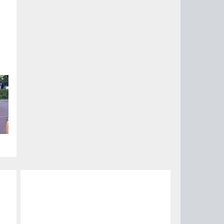
,
ы
ях
е