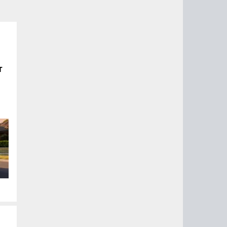
т
ого
ом