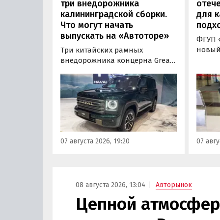
три внедорожника
отече
калининградской сборки.
для к
Что могут начать
подх
выпускать на «Автоторе»
ФГУП 
новый
Три китайских рамных
бензи
внедорожника концерна Great
назем
Wall готовы к производству на
получ
калининградском заводе
Корре
«Автотор». Речь о Haval H9,
«Авто
Tank 400 и Tank 500, которые
лично
успешно прошли
новин
сертификацию и получили
«Инно
Одобрения типа
07 августа 2026, 19:20
07 авгу
транспортного средства (ОТТС).
08 августа 2026, 13:04
Авторынок
Цепной атмосфер