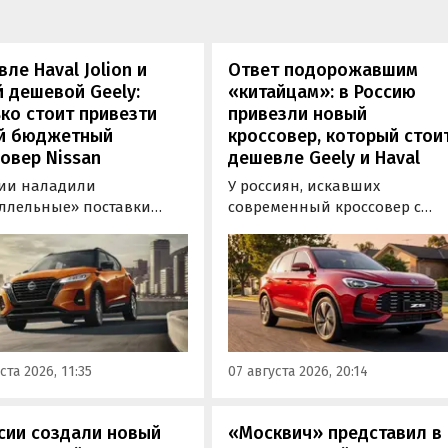
ле Haval Jolion и
Ответ подорожавшим
 дешевой Geely:
«китайцам»: в Россию
ко стоит привезти
привезли новый
й бюджетный
кроссовер, который стои
овер Nissan
дешевле Geely и Haval
сии наладили
У россиян, искавших
ллельные» поставки
современный кроссовер с
ктных кроссоверов
богатым оснащением и по
 Kicks, которые
доступной цене, теперь есть
ально продаются в
еще один вариант с китайск
, США, на Ближнем
рынка — MG ZS. В Китае он
ке и в Юго-Восточной
стоит от 900 000 рублей по
В основном к нам
текущему курсу, а в РФ с учет
ают машины китайской
всех расходов за него нужно
ста 2026, 11:35
07 августа 2026, 20:14
, стоящие на одном из
отдать минимум 1 500 000
ифайдов минимум 1 350
рублей, выяснили
блей, узнали
«Автоновости дня».
сии создали новый
«Москвич» представил в
новости дня».