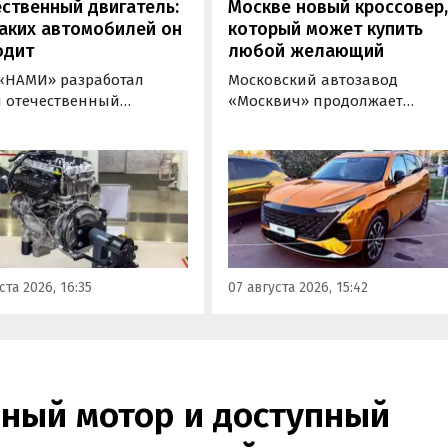
ственный двигатель:
Москве новый кроссовер
аких автомобилей он
который может купить
одит
любой желающий
«НАМИ» разработал
Московский автозавод
 отечественный
«Москвич» продолжает
новый двигатель для
«промотировать» кроссовер
ного транспорта,
новой М-серии, спрос на
ивший индекс 414320.
которые сейчас растет. На дн
спонденту
на автомобильном фестивал
новостей дня» удалось
«ПроДвижение» на ВДНХ в
 ознакомиться с
Москве в числе прочих
кой на выставке
моделей «Москвича» был
пром» в Екатеринбурге.
представлен семиместный
ста 2026, 16:35
07 августа 2026, 15:42
кроссовер М90.
ный мотор и доступный