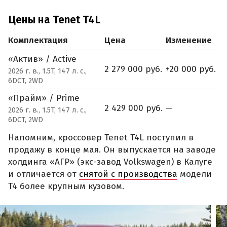
Цены на Tenet T4L
Комплектация
Цена
Изменение
«Актив» / Active
2 279 000 руб.
+20 000 руб.
2026 г. в., 1.5T, 147 л. с.,
6DCT, 2WD
«Прайм» / Prime
2 429 000 руб.
—
2026 г. в., 1.5T, 147 л. с.,
6DCT, 2WD
Напомним, кроссовер Tenet T4L поступил в
продажу в конце мая. Он выпускается на заводе
холдинга «АГР» (экс-завод Volkswagen) в Калуге
и отличается от
снятой с производства
модели
T4 более крупным кузовом.