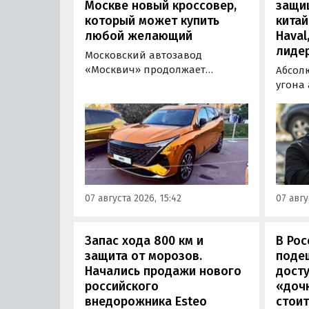
Москве новый кроссовер,
защи
который может купить
китай
любой желающий
Haval
лиде
Московский автозавод
«Москвич» продолжает
Абсол
«промотировать» кроссоверы
угона
новой М-серии, спрос на
сущест
которые сейчас растет. На днях
могут 
на автомобильном фестивале
злоум
«ПроДвижение» на ВДНХ в
всего 
Москве в числе прочих
машин
моделей «Москвича» был
являют
представлен семиместный
сообщ
07 августа 2026, 15:42
07 авгу
кроссовер М90.
учред
сервис
Курча
Запас хода 800 км и
В Ро
защита от морозов.
поде
Начались продажи нового
дост
российского
«дочк
внедорожника Esteo
стоит