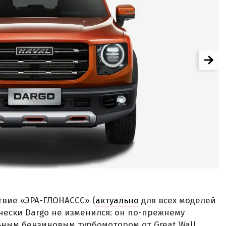
твие «ЭРА-ГЛОНАССС» (
актуально
для всех моделей
нически Dargo не изменился: он по-прежнему
ьным бензиновым турбомотором от Great Wall,