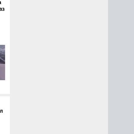
а
аз
ии
ый
за
15
0
ал