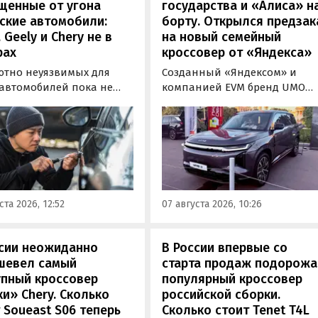
щенные от угона
государства и «Алиса» н
ские автомобили:
борту. Открылся предзак
, Geely и Chery не в
на новый семейный
рах
кроссовер от «Яндекса»
ютно неуязвимых для
Созданный «Яндексом» и
 автомобилей пока не
компанией EVM бренд UMO
вует, но есть те, которые
объявил цены и комплектац
доставить
на свою вторую модель
ышленникам больше
- полноразмерный гибридн
сложностей. Из китайских
кроссовер UMO 8 с полным
 таковыми сегодня
приводом. Его уже можно
ся модели Li и BYD,
заказать в двух версиях: Max 
ил в эфире радио РБК
5 915 000 рублей и Ultra за 6 4
ста 2026, 12:52
07 августа 2026, 10:26
итель федерального
000 рублей без учета
а «Угона.нет» Алексей
госсубсидии в размере 925 00
нов.
рублей.
ссии неожиданно
В России впервые со
шевел самый
старта продаж подорож
упный кроссовер
популярный кроссовер
и» Chery. Сколько
российской сборки.
 Soueast S06 теперь
Сколько стоит Tenet T4L