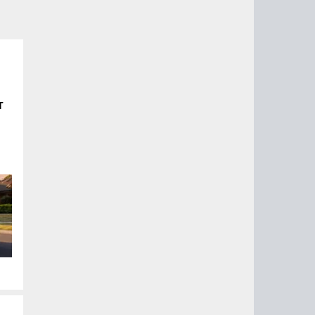
т
ого
ом