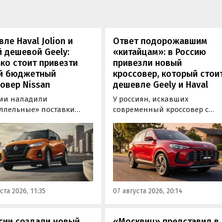
ле Haval Jolion и
Ответ подорожавшим
 дешевой Geely:
«китайцам»: в Россию
ко стоит привезти
привезли новый
й бюджетный
кроссовер, который стои
овер Nissan
дешевле Geely и Haval
сии наладили
У россиян, искавших
ллельные» поставки
современный кроссовер с
ктных кроссоверов
богатым оснащением и по
 Kicks, которые
доступной цене, теперь есть
ально продаются в
еще один вариант с китайск
, США, на Ближнем
рынка — MG ZS. В Китае он
ке и в Юго-Восточной
стоит от 900 000 рублей по
В основном к нам
текущему курсу, а в РФ с учет
ают машины китайской
всех расходов за него нужно
ста 2026, 11:35
07 августа 2026, 20:14
, стоящие на одном из
отдать минимум 1 500 000
ифайдов минимум 1 350
рублей, выяснили
блей, узнали
«Автоновости дня».
сии создали новый
«Москвич» представил в