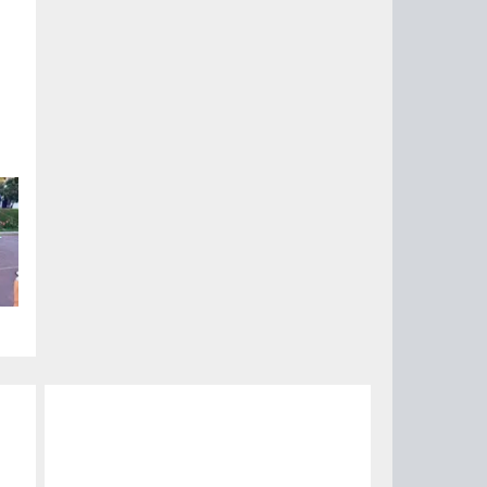
,
ы
ях
е