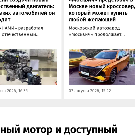
новости дня».
ственный двигатель:
Москве новый кроссовер
аких автомобилей он
который может купить
одит
любой желающий
«НАМИ» разработал
Московский автозавод
 отечественный
«Москвич» продолжает
новый двигатель для
«промотировать» кроссовер
ного транспорта,
новой М-серии, спрос на
ивший индекс 414320.
которые сейчас растет. На дн
спонденту
на автомобильном фестивал
новостей дня» удалось
«ПроДвижение» на ВДНХ в
 ознакомиться с
Москве в числе прочих
кой на выставке
моделей «Москвича» был
пром» в Екатеринбурге.
представлен семиместный
ста 2026, 16:35
07 августа 2026, 15:42
кроссовер М90.
ный мотор и доступный