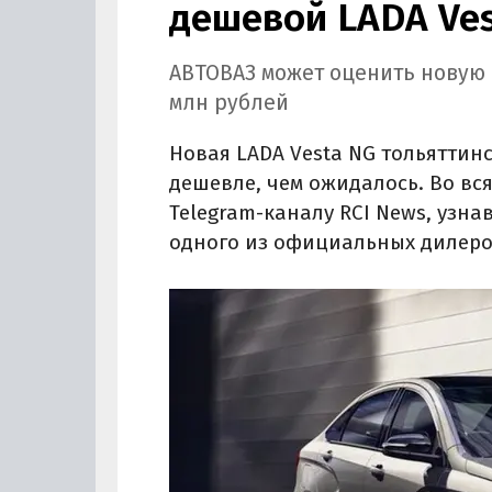
дешевой LADA Ve
АВТОВАЗ может оценить новую L
млн рублей
Новая LADA Vesta NG тольяттин
дешевле, чем ожидалось. Во вс
Telegram-каналу RCI News, узн
одного из официальных дилеро