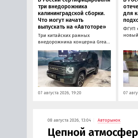
«Авто
три внедорожника
отече
калининградской сборки.
для к
Что могут начать
подх
выпускать на «Автоторе»
ФГУП 
новый
Три китайских рамных
бензи
внедорожника концерна Great
назем
Wall готовы к производству на
получ
калининградском заводе
Корре
«Автотор». Речь о Haval H9,
«Авто
Tank 400 и Tank 500, которые
лично
успешно прошли
новин
сертификацию и получили
«Инно
Одобрения типа
07 августа 2026, 19:20
07 авгу
транспортного средства (ОТТС).
08 августа 2026, 13:04
Авторынок
Цепной атмосфер