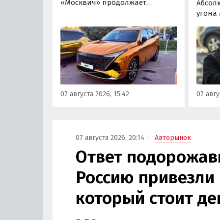
«Москвич» продолжает
Абсол
«промотировать» кроссоверы
угона
новой М-серии, спрос на
сущест
которые сейчас растет. На днях
могут 
на автомобильном фестивале
злоум
«ПроДвижение» на ВДНХ в
всего 
Москве в числе прочих
машин
моделей «Москвича» был
являют
представлен семиместный
сообщ
07 августа 2026, 15:42
07 авгу
кроссовер М90.
учред
сервис
Курча
07 августа 2026, 20:14
Авторынок
Ответ подорожав
Россию привезли 
который стоит де