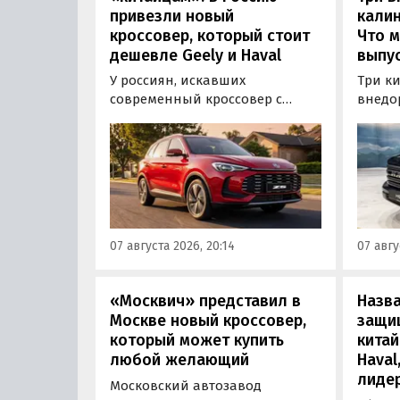
привезли новый
калин
кроссовер, который стоит
Что м
дешевле Geely и Haval
выпус
У россиян, искавших
Три к
современный кроссовер с
внедо
богатым оснащением и по
Wall г
доступной цене, теперь есть
калин
еще один вариант с китайского
«Автот
рынка — MG ZS. В Китае он
Tank 4
стоит от 900 000 рублей по
успеш
текущему курсу, а в РФ с учетом
серти
всех расходов за него нужно
Одобр
07 августа 2026, 20:14
07 авгу
отдать минимум 1 500 000
трансп
рублей, выяснили
«Автоновости дня».
«Москвич» представил в
Назв
Москве новый кроссовер,
защи
который может купить
китай
любой желающий
Haval
лиде
Московский автозавод