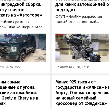
инградской сборки.
для каких автомобилей 
огут начать
подходит
кать на «Автоторе»
ФГУП «НАМИ» разработал
новый отечественный
итайских рамных
бензиновый двигатель для
рожника концерна Great
наземного транспорта,
отовы к производству на
получивший индекс 414320.
инградском заводе
Корреспонденту
ор». Речь о Haval H9,
«Автоновостей дня» удалось
00 и Tank 500, которые
лично ознакомиться с
но прошли
новинкой на выставке
фикацию и получили
«Иннопром» в Екатеринбурге
ения типа
ста 2026, 19:20
07 августа 2026, 16:35
ортного средства (ОТТС).
аны самые
Минус 925 тысяч от
щенные от угона
государства и «Алиса» н
ские автомобили:
борту. Открылся предзак
, Geely и Chery не в
на новый семейный
рах
кроссовер от «Яндекса»