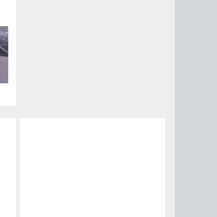
ии
ый
за
15
0