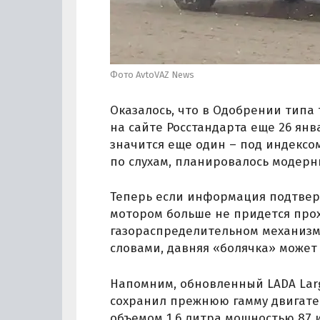
Фото AvtoVAZ News
Оказалось, что в Одобрении типа 
на сайте Росстандарта еще 26 янв
значится еще один – под индекс
по слухам, планировалось модерни
Теперь если информация подтвер
мотором больше не придется прох
газораспределительном механизме
словами, давняя «болячка» может
Напомним, обновленный LADA Largu
сохранил прежнюю гамму двигате
объемом 1,6 литра мощностью 87 