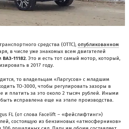
транспортного средства (ОТТС),
опубликованном
аря, в числе уже знакомых всем двигателей
ом
ВАЗ-11182
. Это и есть тот самый мотор, который,
зировать в 2017 году.
дится, то владельцам «Ларгусов» с младшим
одить ТО-3000, чтобы регулировать зазоры в
 и платить за это около 2 тысяч рублей. Иными
 быть исправлена еще на этапе производства.
s FL (от слова Facelift – «фейслифтинг»)
лей, состоящую из бензиновых «атмосферников»
и 106 лошадиных сил. Пару им обоим составляет