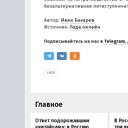
безальтернативная пятиступенчат
Автор:
Иван Бахарев
Источник:
Лада.онлайн
Подписывайтесь на нас в
Telegram
,
LADA
Главное
Ответ подорожавшим
В Ро
«китайцам»: в Россию
три 