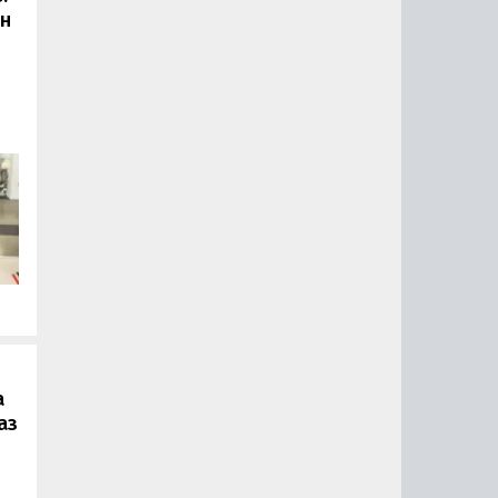
он
.
а
аз