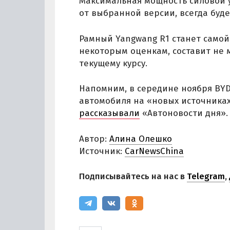
Максимальная мощность силовой ус
от выбранной версии, всегда буд
Рамный Yangwang R1 станет самой 
некоторым оценкам, составит не м
текущему курсу.
Напомним, в середине ноября BYD
автомобиля на «новых источниках
рассказывали
«Автоновости дня».
Автор:
Алина Олешко
Источник:
СarNewsChina
Подписывайтесь на нас в
Telegram
,