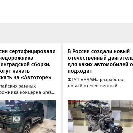
ссии сертифицировали
В России создали новый
внедорожника
отечественный двигатель
инградской сборки.
для каких автомобилей 
огут начать
подходит
кать на «Автоторе»
ФГУП «НАМИ» разработал
новый отечественный
итайских рамных
бензиновый двигатель для
рожника концерна Great
наземного транспорта,
отовы к производству на
получивший индекс 414320.
инградском заводе
Корреспонденту
ор». Речь о Haval H9,
«Автоновостей дня» удалось
00 и Tank 500, которые
лично ознакомиться с
но прошли
новинкой на выставке
фикацию и получили