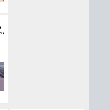
.
а
аз
ии
ый
за
15
0