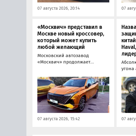
всех расходов за него нужно
Одобр
07 августа 2026, 20:14
07 авгу
отдать минимум 1 500 000
трансп
рублей, выяснили
«Автоновости дня».
«Москвич» представил в
Назв
Москве новый кроссовер,
защи
который может купить
китай
любой желающий
Haval
лиде
Московский автозавод
«Москвич» продолжает
Абсол
«промотировать» кроссоверы
угона
новой М-серии, спрос на
сущест
которые сейчас растет. На днях
могут 
на автомобильном фестивале
злоум
«ПроДвижение» на ВДНХ в
всего 
Москве в числе прочих
машин
моделей «Москвича» был
являют
представлен семиместный
сообщ
07 августа 2026, 15:42
07 авгу
кроссовер М90.
учред
сервис
Курча