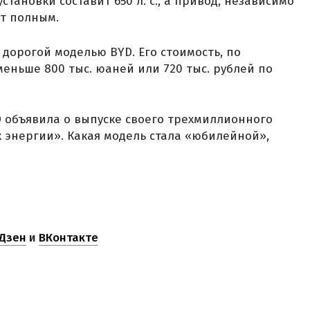
тановки составит 650 л. с., а привод, независимо
ет полным.
дорогой моделью BYD. Его стоимость, по
еньше 800 тыс. юаней или 720 тыс. рублей по
 объявила о выпуске своего трехмиллионного
 энергии». Какая модель стала «юбилейной»,
Дзен
и
ВКонтакте