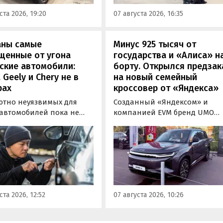
«Иннопром» в Екатеринбурге
ения типа
ста 2026, 19:20
07 августа 2026, 16:35
ортного средства (ОТТС).
аны самые
Минус 925 тысяч от
щенные от угона
государства и «Алиса» н
ские автомобили:
борту. Открылся предзак
, Geely и Chery не в
на новый семейный
рах
кроссовер от «Яндекса»
ютно неуязвимых для
Созданный «Яндексом» и
 автомобилей пока не
компанией EVM бренд UMO
вует, но есть те, которые
объявил цены и комплектац
доставить
на свою вторую модель
ышленникам больше
- полноразмерный гибридн
сложностей. Из китайских
кроссовер UMO 8 с полным
 таковыми сегодня
приводом. Его уже можно
ся модели Li и BYD,
заказать в двух версиях: Max 
ил в эфире радио РБК
5 915 000 рублей и Ultra за 6 4
ста 2026, 12:52
07 августа 2026, 10:26
итель федерального
000 рублей без учета
а «Угона.нет» Алексей
госсубсидии в размере 925 00
нов.
рублей.