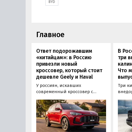
BYD
Главное
Ответ подорожавшим
В Ро
«китайцам»: в Россию
три 
привезли новый
калин
кроссовер, который стоит
Что м
дешевле Geely и Haval
выпус
У россиян, искавших
Три к
современный кроссовер с
внедо
богатым оснащением и по
Wall г
доступной цене, теперь есть
калин
еще один вариант с китайского
«Автот
рынка — MG ZS. В Китае он
Tank 4
стоит от 900 000 рублей по
успеш
текущему курсу, а в РФ с учетом
серти