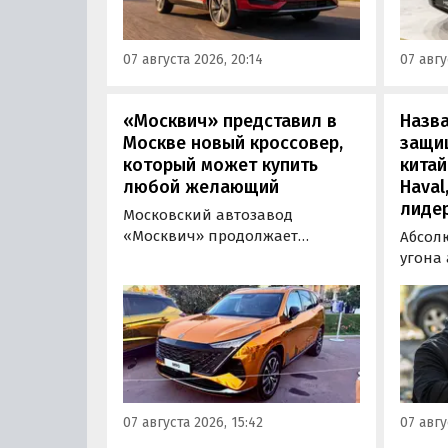
текущему курсу, а в РФ с учетом
серти
всех расходов за него нужно
Одобр
07 августа 2026, 20:14
07 авгу
отдать минимум 1 500 000
трансп
рублей, выяснили
«Автоновости дня».
«Москвич» представил в
Назв
Москве новый кроссовер,
защи
который может купить
китай
любой желающий
Haval
лиде
Московский автозавод
«Москвич» продолжает
Абсол
«промотировать» кроссоверы
угона
новой М-серии, спрос на
сущест
которые сейчас растет. На днях
могут 
на автомобильном фестивале
злоум
«ПроДвижение» на ВДНХ в
всего 
Москве в числе прочих
машин
моделей «Москвича» был
являют
представлен семиместный
сообщ
07 августа 2026, 15:42
07 авгу
кроссовер М90.
учред
сервис