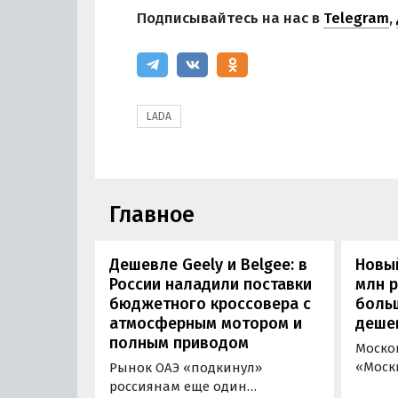
Подписывайтесь на нас в
Telegram
,
LADA
Главное
Дешевле Geely и Belgee: в
Новый
России наладили поставки
млн 
бюджетного кроссовера с
боль
атмосферным мотором и
деше
полным приводом
Моско
«Моск
Рынок ОАЭ «подкинул»
прода
россиянам еще один