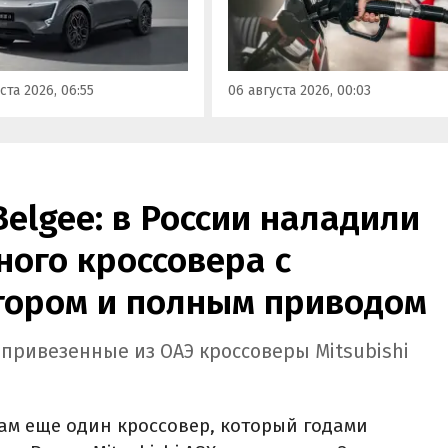
осознанно выбрать топливо
з его прайс-листа
определенного класса — от
ло единственное
«Евро-2» до «Евро-5»,
приводное исполнение,
сообщили в Минэнерго РФ.
имальная цена модели
ста 2026, 06:55
06 августа 2026, 00:03
а на 760 тыс. рублей,
или «Автоновости дня».
Belgee: в России наладили
ого кроссовера с
ором и полным приводом
 привезенные из ОАЭ кроссоверы Mitsubishi
ам еще один кроссовер, который годами