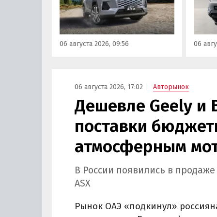
000 000 рублей по текущему
этим и
курсу, а у нас с учетом всех
исчез
расходов цены на них стартуют
задне
от 3 700 000 рублей, выяснили
а мин
06 августа 2026, 09:56
06 авгу
«Автоновости дня».
выросл
выясн
06 августа 2026, 17:02
Авторынок
Дешевле Geely и 
поставки бюджетн
атмосферным мот
В России появились в продаже
ASX
Рынок ОАЭ «подкинул» россиян