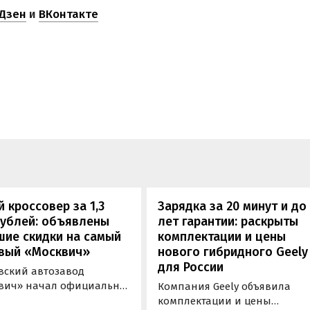
Дзен
и
ВКонтакте
 кроссовер за 1,3
Зарядка за 20 минут и до
рублей: объявлены
лет гарантии: раскрыты
шие скидки на самый
комплектации и цены
вый «Москвич»
нового гибридного Geely
для России
вский автозавод
вич» начал официально
Компания Geely объявила
вать компактный
комплектации и цены