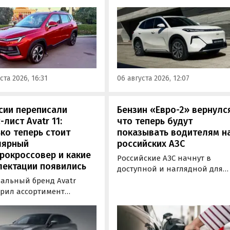
вер «Москвич 3» с
гибридного кроссовера EX5 в
й выгодой в размере 360
новой версии EM-R с силово
ублей. Получить такую
установкой последовательно
у можно при покупке
типа. Автомобиль оснащен
о автомобиля 2025 или
инновационной системой п
ода выпуска в период с 4
названием Electric Motor
августа, сообщили в
Extended Range (EM-R) и може
ста 2026, 16:31
06 августа 2026, 12:07
-службе компании.
заряжаться от 30 до 80% всег
за 20 минут.
сии переписали
Бензин «Евро-2» вернулс
-лист Avatr 11:
что теперь будут
ко теперь стоит
показывать водителям н
лярный
российских АЗС
рокроссовер и какие
Российские АЗС начнут в
лектации появились
доступной и наглядной для
водителей форме публикова
альный бренд Avatr
информацию об
рил ассортимент
экологическом классе
ектаций электрического
отпускаемого топлива. Это
вера Avatr 11 в России
позволит автовладельцам
ми 2026 года. Вместе с