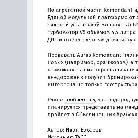
По агрегатной части Komendant и
Единой модульной платформе от 
силовой установкой мощностью 600
турбомотор V8 объемом 4,4 литра
ДВС и отечественным девятиступ
Продавать Aurus Komendant планир
новых (например, оранжевом), а 
возможностью их персонализации 
внедорожник получит бронированн
интересна не только госструктур
Ранее
сообщалось
, что водородну
планируется представить на меж
пройдет в Объединенных Арабских
Автор:
Иван Бахарев
Источник:
ТАСС