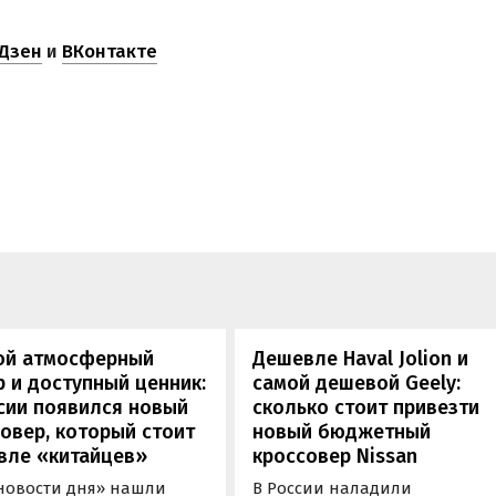
Дзен
и
ВКонтакте
ой атмосферный
Дешевле Haval Jolion и
 и доступный ценник:
самой дешевой Geely:
сии появился новый
сколько стоит привезти
овер, который стоит
новый бюджетный
вле «китайцев»
кроссовер Nissan
новости дня» нашли
В России наладили