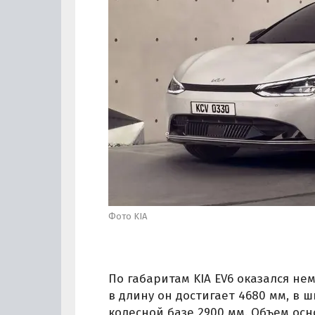
Фото KIA
По габаритам KIA EV6 оказался н
в длину он достигает 4680 мм, в ш
колесной базе 2900 мм. Объем ос