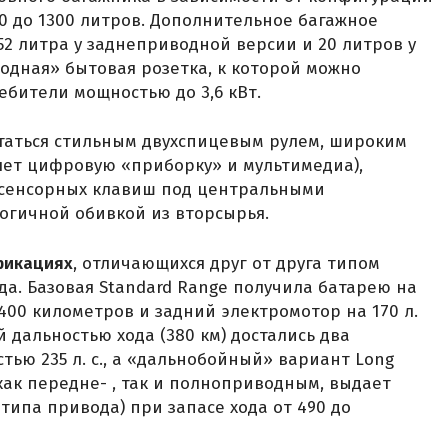
20 до 1300 литров. Дополнительное багажное
2 литра у заднеприводной версии и 20 литров у
одная» бытовая розетка, к которой можно
бители мощностью до 3,6 кВт.
таться стильным двухспицевым рулем, широким
ет цифровую «приборку» и мультимедиа),
 сенсорных клавиш под центральными
огичной обивкой из вторсырья.
фикациях
, отличающихся друг от друга типом
да. Базовая Standard Range получила батарею на
 400 километров и задний электромотор на 170 л.
 дальностью хода (380 км) достались два
ью 235 л. с., а «дальнобойный» вариант Long
как передне- , так и полноприводным, выдает
т типа привода) при запасе хода от 490 до