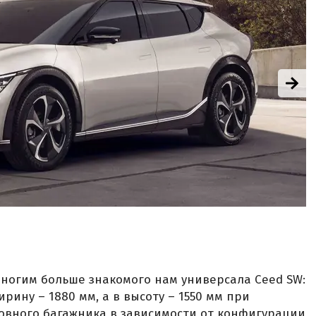
емногим больше знакомого нам универсала Ceed SW:
ирину – 1880 мм, а в высоту – 1550 мм при
новного багажника в зависимости от конфигурации