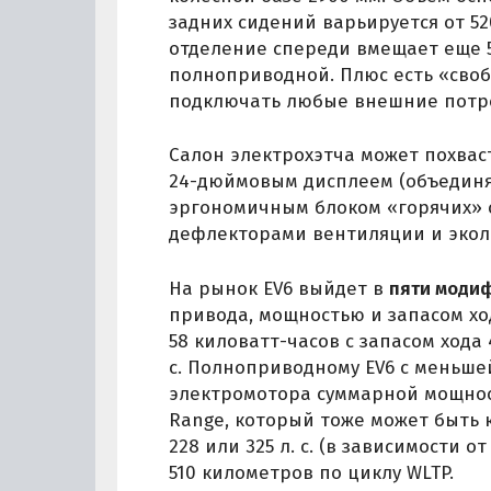
задних сидений варьируется от 5
отделение спереди вмещает еще 5
полноприводной. Плюс есть «своб
подключать любые внешние потре
Салон электрохэтча может похвас
24-дюймовым дисплеем (объединя
эргономичным блоком «горячих»
дефлекторами вентиляции и экол
На рынок EV6 выйдет в
пяти моди
привода, мощностью и запасом хо
58 киловатт-часов с запасом хода
с. Полноприводному EV6 с меньшей
электромотора суммарной мощност
Range, который тоже может быть 
228 или 325 л. с. (в зависимости о
510 километров по циклу WLTP.