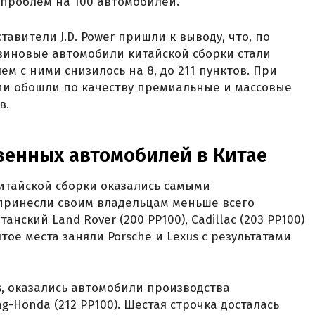
проблем на 100 автомобилей.
тавители J.D. Power пришли к выводу, что, по
зиновые автомобили китайской сборки стали
м с ними снизилось на 8, до 211 пунктов. При
ии обошли по качеству премиальные и массовые
в.
венных автомобилей в Китае
итайской сборки оказались самыми
 принесли своим владельцам меньше всего
анский Land Rover (200 PP100), Cadillac (203 PP100)
ятое места заняли Porsche и Lexus с результатами
s, оказались автомобили производства
-Honda (212 PP100). Шестая строчка досталась