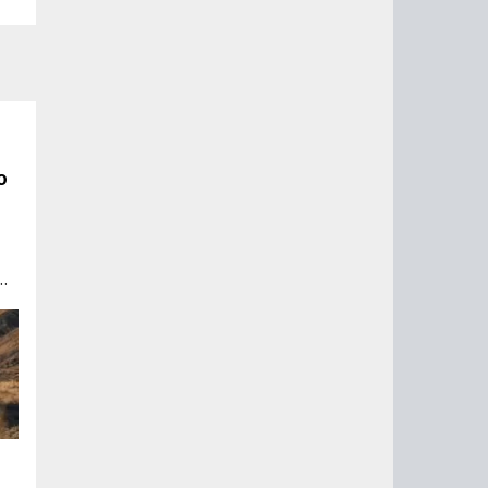
о
7.
й
го