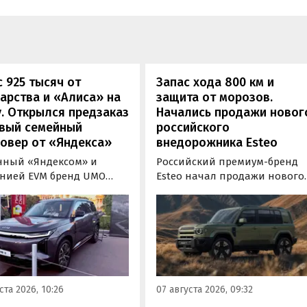
 925 тысяч от
Запас хода 800 км и
арства и «Алиса» на
защита от морозов.
. Открылся предзаказ
Начались продажи новог
овый семейный
российского
овер от «Яндекса»
внедорожника Esteo
нный «Яндексом» и
Российский премиум-бренд
нией EVM бренд UMO
Esteo начал продажи нового
ил цены и комплектации
гибридного внедорожника V2
ою вторую модель
Модель, оснащенная силово
норазмерный гибридный
установкой последовательно
овер UMO 8 с полным
типа, уже доступна для
дом. Его уже можно
покупки в официальных
ть в двух версиях: Max за
дилерских центрах Esteo и
000 рублей и Ultra за 6 415
через цифровые сервисы
ста 2026, 10:26
07 августа 2026, 09:32
блей без учета
бренда, сообщили
сидии в размере 925 000
«Автоновостям дня» в его