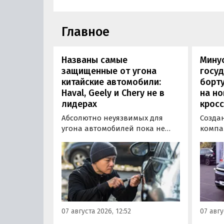
Главное
Названы самые
Минус
защищенные от угона
госуд
китайские автомобили:
борту
Haval, Geely и Chery не в
на н
лидерах
кросс
Абсолютно неуязвимых для
Созда
угона автомобилей пока не
компа
существует, но есть те, которые
объяв
могут доставить
на св
злоумышленникам больше
- пол
всего сложностей. Из китайских
кросс
машин таковыми сегодня
приво
являются модели Li и BYD,
заказа
сообщил в эфире радио РБК
5 915 
07 августа 2026, 12:52
07 авгу
учредитель федерального
000 ру
сервиса «Угона.нет» Алексей
госсуб