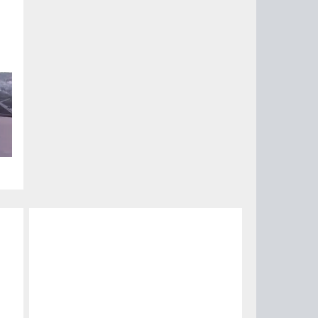
ии
ый
за
15
0