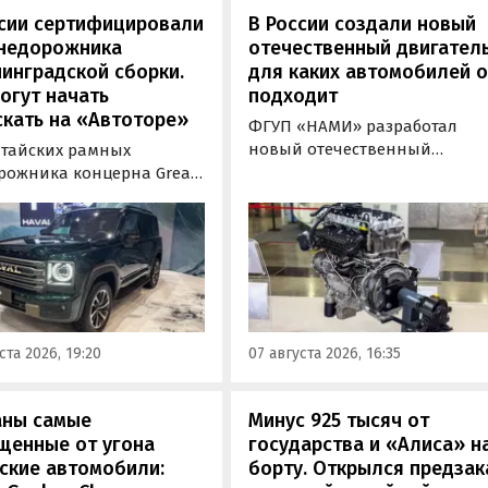
ссии сертифицировали
В России создали новый
внедорожника
отечественный двигатель
инградской сборки.
для каких автомобилей 
огут начать
подходит
кать на «Автоторе»
ФГУП «НАМИ» разработал
новый отечественный
итайских рамных
бензиновый двигатель для
рожника концерна Great
наземного транспорта,
отовы к производству на
получивший индекс 414320.
инградском заводе
Корреспонденту
ор». Речь о Haval H9,
«Автоновостей дня» удалось
00 и Tank 500, которые
лично ознакомиться с
но прошли
новинкой на выставке
фикацию и получили
«Иннопром» в Екатеринбурге
ения типа
ста 2026, 19:20
07 августа 2026, 16:35
ортного средства (ОТТС).
аны самые
Минус 925 тысяч от
щенные от угона
государства и «Алиса» н
ские автомобили:
борту. Открылся предзак