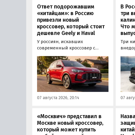
Ответ подорожавшим
В Ро
«китайцам»: в Россию
три 
привезли новый
калин
кроссовер, который стоит
Что м
дешевле Geely и Haval
выпус
У россиян, искавших
Три к
современный кроссовер с
внедо
богатым оснащением и по
Wall г
доступной цене, теперь есть
калин
еще один вариант с китайского
«Автот
рынка — MG ZS. В Китае он
Tank 4
стоит от 900 000 рублей по
успеш
текущему курсу, а в РФ с учетом
серти
всех расходов за него нужно
Одобр
07 августа 2026, 20:14
07 авгу
отдать минимум 1 500 000
трансп
рублей, выяснили
«Автоновости дня».
«Москвич» представил в
Назв
Москве новый кроссовер,
защи
который может купить
китай