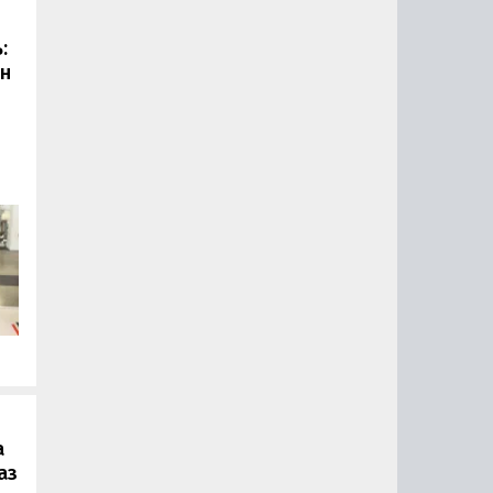
:
он
.
а
аз