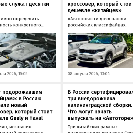
рые служат десятки
кроссовер, который стои
дешевле «китайцев»
тивно определить
«Автоновости дня» нашли
ность конкретного
российских классифайдах
еля бывает непросто,
штучные предложения о
ьку его срок службы
поставке нового Kia Sonet. Эт
зависит от качества
кроссовер компактнее Seltos,
живания и условий
возят его к нам в основном и
атации. Тем не менее
Китая, предлагая автомобил
ews составил ТОП-3 самых
уже с доставкой, растаможко
ных бензиновых
всеми документами для
ста 2026, 15:05
08 августа 2026, 13:04
в, которые могут не
постановки на учет в ГАИ.
влять проблем
илетиями.
т подорожавшим
В России сертифицирова
йцам»: в Россию
три внедорожника
езли новый
калининградской сборки.
овер, который стоит
Что могут начать
ле Geely и Haval
выпускать на «Автоторе
иян, искавших
Три китайских рамных
менный кроссовер с
внедорожника концерна Gre