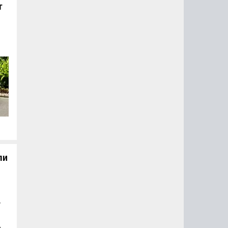
т
о
 а
з
и
й и
ли
»
at