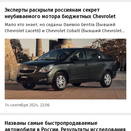
Эксперты раскрыли россиянам секрет
неубиваемого мотора бюджетных Chevrolet
Мало кто знает, но седаны Daewoo Gentra (бывший
Chevrolet Lacetti) и Chevrolet Cobalt (бывший Chevrolet
Aveo) оснащались поистине неубиваемым
полуторалитровым двигателем, который должен без
проблем «пройти» более полумиллиона километров. В
чем секрет его надежности, рассказал журнал «За
рулем».
14 сентября 2024, 22:06
Названы самые быстропродаваемые
автомобили в России. Результаты исследования