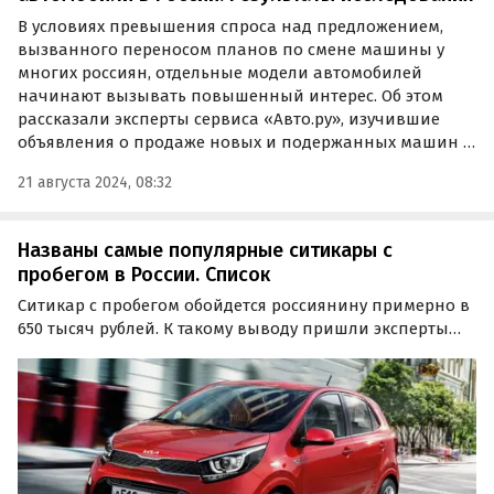
В условиях превышения спроса над предложением,
вызванного переносом планов по смене машины у
многих россиян, отдельные модели автомобилей
начинают вызывать повышенный интерес. Об этом
рассказали эксперты сервиса «Авто.ру», изучившие
объявления о продаже новых и подержанных машин с
января по июль…
21 августа 2024, 08:32
Названы самые популярные ситикары с
пробегом в России. Список
Ситикар с пробегом обойдется россиянину примерно в
650 тысяч рублей. К такому выводу пришли эксперты
сервиса «СберАвто», проанализировав данные о
покупке автомобилей класса А для эксплуатации в
городских условиях за последний год.