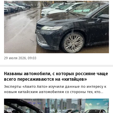
наименьший срок актуальности объявлений
зафиксирован у Haval, LADA и Chery, следует из
результатов исследования экспертов сервиса
«Автотека».
29 июля 2026, 09:03
Названы автомобили, с которых россияне чаще
всего пересаживаются на «китайцев»
Эксперты «Авито Авто» изучили данные по интересу к
новым китайским автомобилям со стороны тех, кто
продавал авто с пробегом в 2025 году. Владельцы
бюджетных машин чаще рассматривали популярные
кроссоверы, а продавцы авто премиальных марок
готовы были пересесть на более статусные китайские