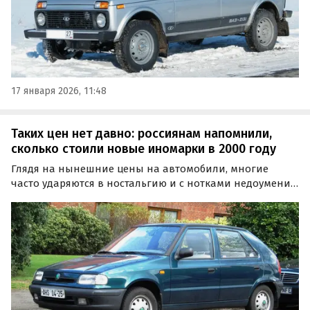
17 января 2026, 11:48
Таких цен нет давно: россиянам напомнили,
сколько стоили новые иномарки в 2000 году
Глядя на нынешние цены на автомобили, многие
часто ударяются в ностальгию и с нотками недоумения
от них вспоминают, сколько стоили машины пять,
десять или даже 20 лет назад. Портал Quto решил
заглянуть дальше и нашел архивные прайс-листы, по
которым продавались автомобили в России в 2000
году.